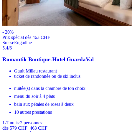
-
20
%
Prix ​​spécial dès 463 CHF
Suisse
Engadine
5.4
/6
Romantik Boutique-Hotel GuardaVal
Gault Millau restaurant
ticket de randonnée ou de ski inclus
nuitée(s) dans la chambre de ton choix
menu du soir à 4 plats
bain aux pétales de roses à deux
10 autres prestations
1-7
nuits
·
2
personnes
·
dès
579 CHF
463 CHF