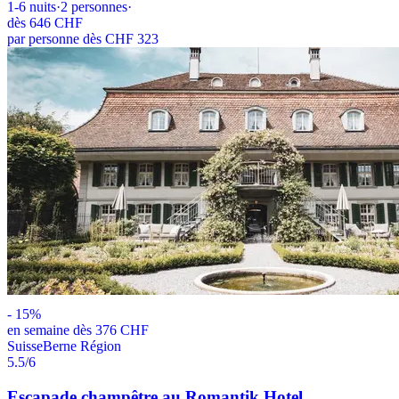
1-6
nuits
·
2
personnes
·
dès
646 CHF
par personne dès CHF 323
-
15
%
en semaine dès 376 CHF
Suisse
Berne Région
5.5
/6
Escapade champêtre au Romantik Hotel