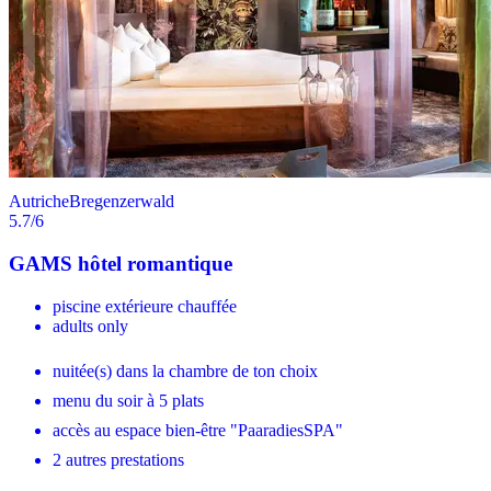
Autriche
Bregenzerwald
5.7
/6
GAMS hôtel romantique
piscine extérieure chauffée
adults only
nuitée(s) dans la chambre de ton choix
menu du soir à 5 plats
accès au espace bien-être "PaaradiesSPA"
2 autres prestations