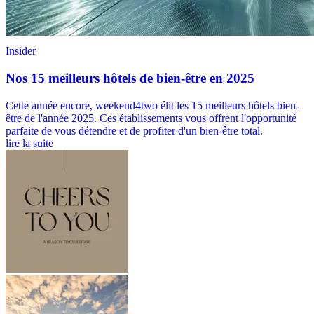
Insider
Nos 15 meilleurs hôtels de bien-être en 2025
Cette année encore, weekend4two élit les 15 meilleurs hôtels bien-
être de l'année 2025. Ces établissements vous offrent l'opportunité
parfaite de vous détendre et de profiter d'un bien-être total.
lire la suite