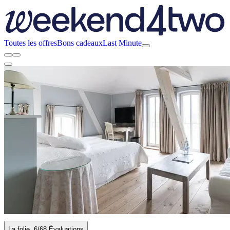
Toutes les offres
Bons cadeaux
Last Minute
La folie
6
/6
8 Évaluations