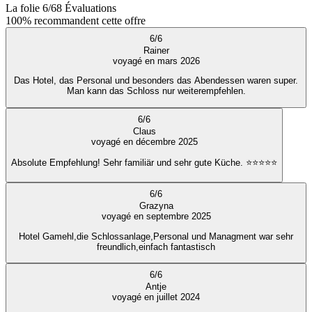
La folie
6
/
6
8
Évaluations
100%
recommandent cette offre
6
/
6
Rainer
voyagé en mars 2026
Das Hotel, das Personal und besonders das Abendessen waren super.
Man kann das Schloss nur weiterempfehlen.
6
/
6
Claus
voyagé en décembre 2025
Absolute Empfehlung! Sehr familiär und sehr gute Küche. ⭐️⭐️⭐️⭐️⭐️
6
/
6
Grazyna
voyagé en septembre 2025
Hotel Gamehl,die Schlossanlage,Personal und Managment war sehr
freundlich,einfach fantastisch
6
/
6
Antje
voyagé en juillet 2024