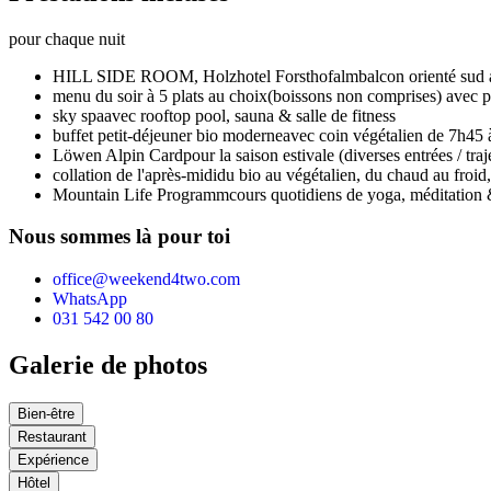
pour chaque nuit
HILL SIDE ROOM,
Holzhotel Forsthofalm
balcon orienté sud 
menu du soir à 5 plats au choix
(boissons non comprises) avec pl
sky spa
avec rooftop pool, sauna & salle de fitness
buffet petit-déjeuner bio moderne
avec coin végétalien de 7h45
Löwen Alpin Card
pour la saison estivale (diverses entrées / tr
collation de l'après-midi
du bio au végétalien, du chaud au froid
Mountain Life Programm
cours quotidiens de yoga, méditation 
Nous sommes là pour toi
office@weekend4two.com
WhatsApp
031 542 00 80
Galerie de photos
Bien-être
Restaurant
Expérience
Hôtel