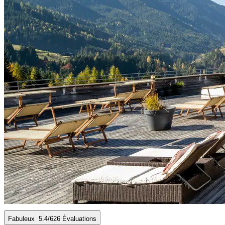
Fabuleux
5.4
/6
26 Évaluations