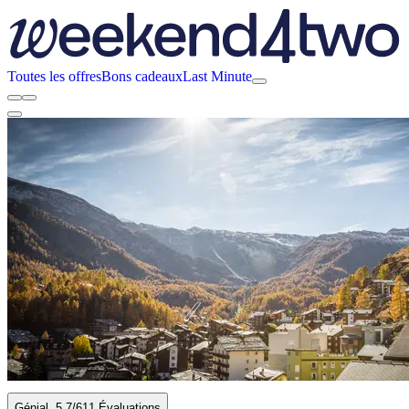
Toutes les offres
Bons cadeaux
Last Minute
Génial
5.7
/6
11 Évaluations