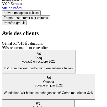
3920
Zermatt
Site de l'hôtel
arrivée transports publics
Zermatt est interdit aux voitures
transfert gratuit
Avis des clients
Génial
5.7
/
6
11
Évaluations
95%
recommandent cette offre
6
/
6
Thaqi
voyagé en octobre 2023
10/10, sauberkeit. durfte mich wie zuhause fühlen.
6
/
6
Oksana
voyagé en juin 2022
Wunderbar! Wir haben es sehr genossen! Gerne mal wieder 😊👍
6
/
6