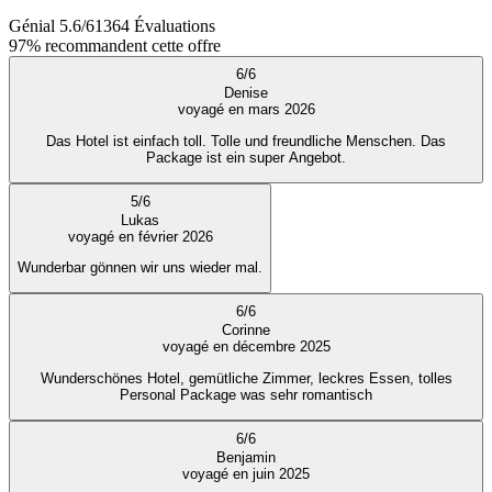
Génial
5.6
/
6
1364
Évaluations
97%
recommandent cette offre
6
/
6
Denise
voyagé en mars 2026
Das Hotel ist einfach toll. Tolle und freundliche Menschen. Das
Package ist ein super Angebot.
5
/
6
Lukas
voyagé en février 2026
Wunderbar gönnen wir uns wieder mal.
6
/
6
Corinne
voyagé en décembre 2025
Wunderschönes Hotel, gemütliche Zimmer, leckres Essen, tolles
Personal Package was sehr romantisch
6
/
6
Benjamin
voyagé en juin 2025