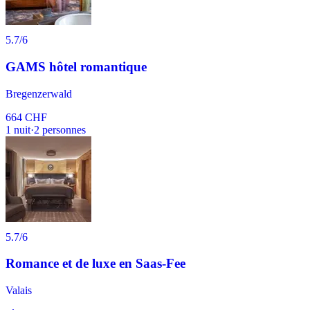
5.7
/6
GAMS hôtel romantique
Bregenzerwald
664 CHF
1
nuit
·
2
personnes
5.7
/6
Romance et de luxe en Saas-Fee
Valais