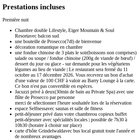
Prestations incluses
Première nuit
Chambre double Lifestyle,
Eiger Mountain & Soul
Resort
avec balcon sud
une bouteille de Prosecco
(7dl) de bienvenue
décoration romantique en chambre
une fondue chinoise de 3 plats le soir
(boissons non comprises)
salade ou soupe / fondue chinoise (200g de viande de bœuf) /
dessert du jour ou glace - sur demande pour les végétariens
légumes au lieu de viande | Le restaurant sera fermé du 11
octobre au 17 décembre 2026. Vous recevrez un bon d'achat
d'une valeur de 100 CHF à valoir au Barry Lounge à la carte.
Ce bon n'est pas convertible en espèces.
Jacuzzi privé à deux
(30min de bain au Private Spa) avec une
flûte de Prosecco par personne
merci de sélectionner l'heure souhaitée lors de la réservation
espace Selfness
avec saunas et salle de fitness
petit-déjeuner privé dans votre chambre
ou copieux buffet
petit-déjeuner avec spécialités locales | possible de 7h30 à
10h30 (horaire à choisir sur place)
carte d'hôte Grindelwald
avec bus local gratuit toute l'année et
de nombreux avantages