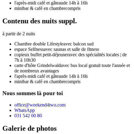
l'après-midi café et gâteau
de 14h à 16h
minibar & café en chambre
compris
Contenu des nuits suppl.
à partir de 2 nuits
Chambre double Lifestyle
avec balcon sud
espace Selfness
avec saunas et salle de fitness
copieux buffet petit-déjeuner
avec des spécialités locales | de
7h à 10h30
carte d'hôte Grindelwald
avec bus local gratuit toute l'année et
de nombreux avantages
l'après-midi café et gâteau
de 14h à 16h
minibar & café en chambre
compris
Nous sommes là pour toi
office@weekend4two.com
WhatsApp
031 542 00 80
Galerie de photos