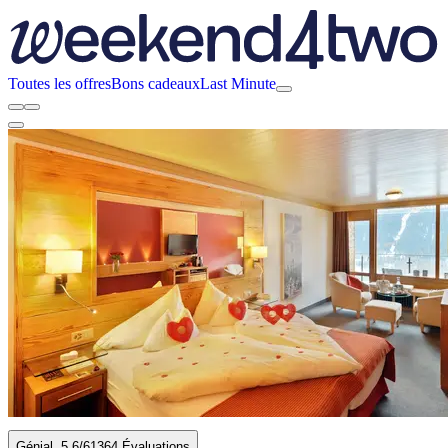
Toutes les offres
Bons cadeaux
Last Minute
Génial
5.6
/6
1364 Évaluations