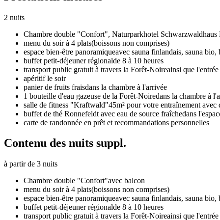
2 nuits
Chambre double "Confort",
Naturparkhotel Schwarzwaldhaus
menu du soir à 4 plats
(boissons non comprises)
espace bien-être panoramique
avec sauna finlandais, sauna bio,
buffet petit-déjeuner régional
de 8 à 10 heures
transport public gratuit à travers la Forêt-Noire
ainsi que l'ent
apéritif le soir
panier de fruits frais
dans la chambre à l'arrivée
1 bouteille d'eau gazeuse de la Forêt-Noire
dans la chambre à l'a
salle de fitness "Kraftwald"
45m² pour votre entraînement avec 
buffet de thé Ronnefeldt avec eau de source fraîche
dans l'espac
carte de randonnée en prêt et recommandations personnelles
Contenu des nuits suppl.
à partir de 3 nuits
Chambre double "Confort"
avec balcon
menu du soir à 4 plats
(boissons non comprises)
espace bien-être panoramique
avec sauna finlandais, sauna bio,
buffet petit-déjeuner régional
de 8 à 10 heures
transport public gratuit à travers la Forêt-Noire
ainsi que l'ent