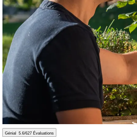
Génial
5.6
/6
27 Évaluations