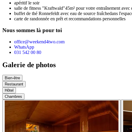
apéritif le soir
salle de fitness "Kraftwald"
45m² pour votre entraînement avec 
buffet de thé Ronnefeldt avec eau de source fraîche
dans l'espac
carte de randonnée en prêt et recommandations personnelles
Nous sommes là pour toi
office@weekend4two.com
WhatsApp
031 542 00 80
Galerie de photos
Bien-être
Restaurant
Hôtel
Chambres