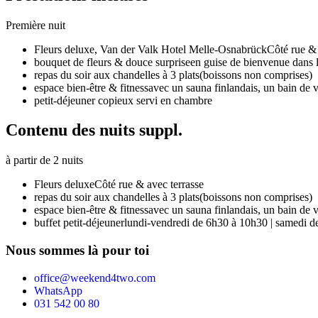
Première nuit
Fleurs deluxe,
Van der Valk Hotel Melle-Osnabrück
Côté rue & 
bouquet de fleurs & douce surprise
en guise de bienvenue dans l
repas du soir aux chandelles à 3 plats
(boissons non comprises)
espace bien-être & fitness
avec un sauna finlandais, un bain de v
petit-déjeuner copieux servi en chambre
Contenu des nuits suppl.
à partir de 2 nuits
Fleurs deluxe
Côté rue & avec terrasse
repas du soir aux chandelles à 3 plats
(boissons non comprises)
espace bien-être & fitness
avec un sauna finlandais, un bain de v
buffet petit-déjeuner
lundi-vendredi de 6h30 à 10h30 | samedi d
Nous sommes là pour toi
office@weekend4two.com
WhatsApp
031 542 00 80