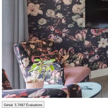
Génial
5.7
/6
67 Évaluations