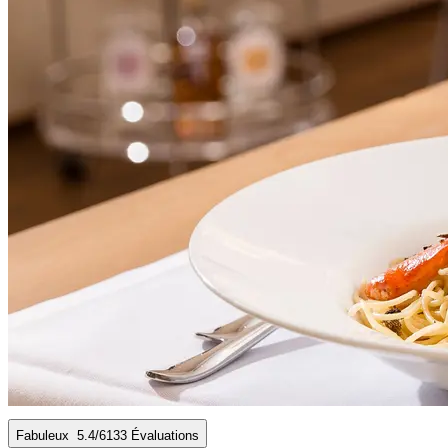
Fabuleux
5.4
/6
133 Évaluations