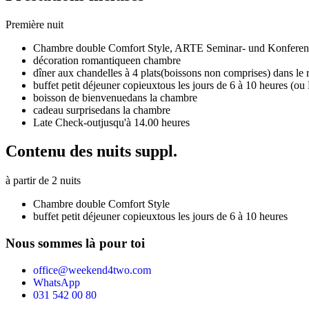
Première nuit
Chambre double Comfort Style,
ARTE Seminar- und Konferen
décoration romantique
en chambre
dîner aux chandelles à 4 plats
(boissons non comprises) dans le re
buffet petit déjeuner copieux
tous les jours de 6 à 10 heures (ou
boisson de bienvenue
dans la chambre
cadeau surprise
dans la chambre
Late Check-out
jusqu'à 14.00 heures
Contenu des nuits suppl.
à partir de 2 nuits
Chambre double Comfort Style
buffet petit déjeuner copieux
tous les jours de 6 à 10 heures
Nous sommes là pour toi
office@weekend4two.com
WhatsApp
031 542 00 80