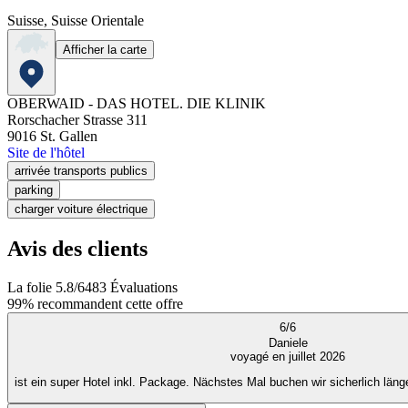
Suisse, Suisse Orientale
Afficher la carte
OBERWAID - DAS HOTEL. DIE KLINIK
Rorschacher Strasse 311
9016
St. Gallen
Site de l'hôtel
arrivée transports publics
parking
charger voiture électrique
Avis des clients
La folie
5.8
/
6
483
Évaluations
99%
recommandent cette offre
6
/
6
Daniele
voyagé en juillet 2026
ist ein super Hotel inkl. Package. Nächstes Mal buchen wir sicherlich läng