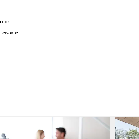
heures
 personne