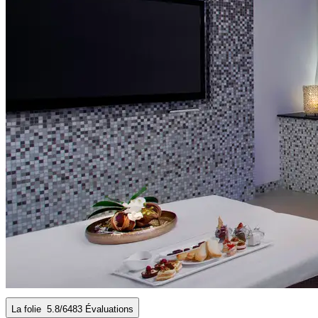
La folie
5.8
/6
483 Évaluations