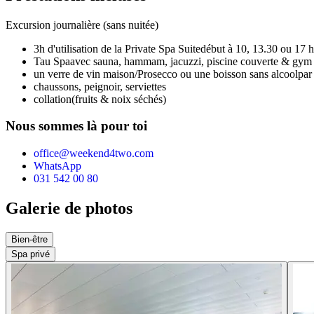
Excursion journalière (sans nuitée)
3h d'utilisation de la Private Spa Suite
début à 10, 13.30 ou 17 
Tau Spa
avec sauna, hammam, jacuzzi, piscine couverte & gym
un verre de vin maison/Prosecco ou une boisson sans alcool
par
chaussons, peignoir, serviettes
collation
(fruits & noix séchés)
Nous sommes là pour toi
office@weekend4two.com
WhatsApp
031 542 00 80
Galerie de photos
Bien-être
Spa privé