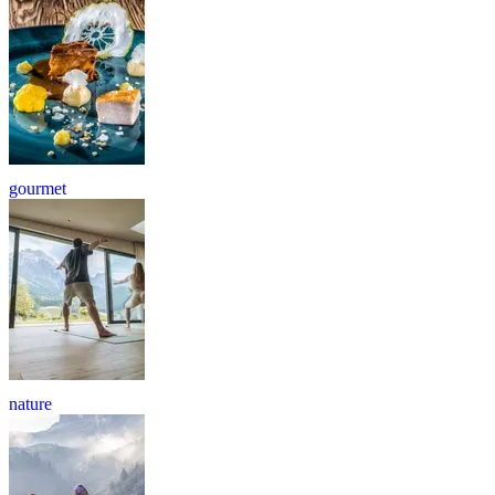
gourmet
nature