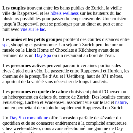
Les couples
trouvent entre les bains publics de Zurich, la vieille
ville de Rapperswil et les
hôtels
wellness
sur les hauteurs du lac
plusieurs possibilités pour passer du temps ensemble. Une croisière
jusqu’à Rapperswil peut se prolonger par un dîner au port et une
nuit avec
vue sur le lac
.
Les amies et les petits groupes
profitent des courtes distances entre
spa
, shopping et gastronomie. Un séjour à Zurich peut inclure un
musée ou le Lindt Home of Chocolate à Kilchberg avant de se
terminer dans un
Day Spa
ou un restaurant au bord de l’eau.
Les personnes actives
peuvent parcourir certaines portions des
rives à pied ou à vélo. La passerelle entre Rapperswil et Hurden, les
chemins de la presqu’île d’Au et l’Uetliberg, haut de 871 mètres,
apportent de la variété sans nécessiter de longs transferts.
Les personnes en quête de calme
choisissent plutôt l’Obersee ou
un hébergement en dehors du centre de Zurich. Des localités comme
Feusisberg, Lachen et Wädenswil associent vue sur le lac et
nature
,
tout en permettant de rejoindre rapidement Rapperswil ou Zurich.
Un
Day Spa romantique
offre l'occasion parfaite de s'évader du
quotidien et de se consacrer entièrement à la complicité amoureuse.
Chez weekend4two, nous avons sélectionné une gamme de Day