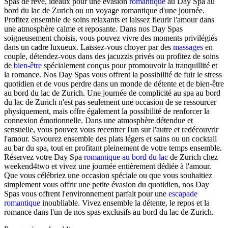
Spas de rêve, idéaux pour une évasion
romantique
au Day Spa au
bord du lac de Zurich ou un voyage romantique d'une journée.
Profitez ensemble de soins relaxants et laissez fleurir l'amour dans
une atmosphère calme et reposante. Dans nos Day Spas
soigneusement choisis, vous pouvez vivre des moments privilégiés
dans un cadre luxueux. Laissez-vous choyer par des
massages
en
couple, détendez-vous dans des jacuzzis privés ou profitez de soins
de
bien-être
spécialement conçus pour promouvoir la tranquillité et
la romance. Nos Day Spas vous offrent la possibilité de fuir le stress
quotidien et de vous perdre dans un monde de détente et de bien-être
au bord du lac de Zurich. Une journée de complicité au spa au bord
du lac de Zurich n'est pas seulement une occasion de se ressourcer
physiquement, mais offre également la possibilité de renforcer la
connexion émotionnelle. Dans une atmosphère détendue et
sensuelle, vous pouvez vous recentrer l'un sur l'autre et redécouvrir
l'amour. Savourez ensemble des plats légers et sains ou un cocktail
au bar du spa, tout en profitant pleinement de votre temps ensemble.
Réservez votre Day Spa
romantique au bord du lac
de Zurich chez
weekend4two et vivez une journée entièrement dédiée à l'amour.
Que vous célébriez une occasion spéciale ou que vous souhaitiez
simplement vous offrir une petite évasion du quotidien, nos Day
Spas vous offrent l'environnement parfait pour une
escapade
romantique
inoubliable. Vivez ensemble la détente, le repos et la
romance dans l'un de nos spas exclusifs au bord du lac de Zurich.