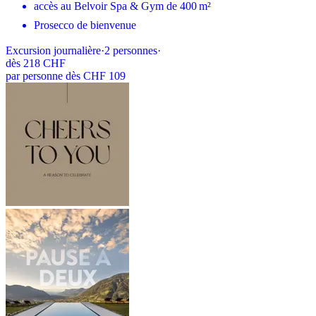
accès au Belvoir Spa & Gym de 400 m²
Prosecco de bienvenue
Excursion journalière
·
2
personnes
·
dès
218 CHF
par personne dès CHF 109