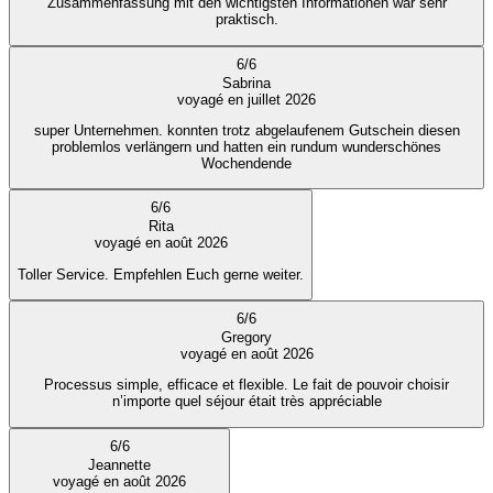
Zusammenfassung mit den wichtigsten Informationen war sehr
praktisch.
6
/
6
Sabrina
voyagé en juillet 2026
super Unternehmen. konnten trotz abgelaufenem Gutschein diesen
problemlos verlängern und hatten ein rundum wunderschönes
Wochendende
6
/
6
Rita
voyagé en août 2026
Toller Service. Empfehlen Euch gerne weiter.
6
/
6
Gregory
voyagé en août 2026
Processus simple, efficace et flexible. Le fait de pouvoir choisir
n’importe quel séjour était très appréciable
6
/
6
Jeannette
voyagé en août 2026