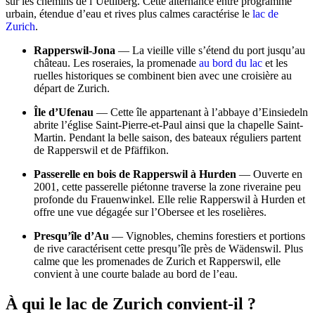
sur les chemins de l’Uetliberg. Cette alternance entre programme
urbain, étendue d’eau et rives plus calmes caractérise le
lac de
Zurich
.
Rapperswil-Jona
— La vieille ville s’étend du port jusqu’au
château. Les roseraies, la promenade
au bord du lac
et les
ruelles historiques se combinent bien avec une croisière au
départ de Zurich.
Île d’Ufenau
— Cette île appartenant à l’abbaye d’Einsiedeln
abrite l’église Saint-Pierre-et-Paul ainsi que la chapelle Saint-
Martin. Pendant la belle saison, des bateaux réguliers partent
de Rapperswil et de Pfäffikon.
Passerelle en bois de Rapperswil à Hurden
— Ouverte en
2001, cette passerelle piétonne traverse la zone riveraine peu
profonde du Frauenwinkel. Elle relie Rapperswil à Hurden et
offre une vue dégagée sur l’Obersee et les roselières.
Presqu’île d’Au
— Vignobles, chemins forestiers et portions
de rive caractérisent cette presqu’île près de Wädenswil. Plus
calme que les promenades de Zurich et Rapperswil, elle
convient à une courte balade au bord de l’eau.
À qui le lac de Zurich convient-il ?