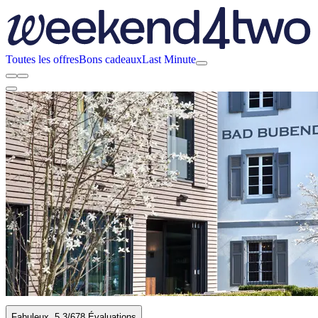
Toutes les offres
Bons cadeaux
Last Minute
Fabuleux
5.3
/6
78 Évaluations