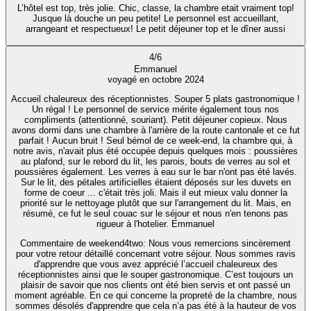
L’hôtel est top, très jolie. Chic, classe, la chambre etait vraiment top!
Jusque là douche un peu petite! Le personnel est accueillant,
arrangeant et respectueux! Le petit déjeuner top et le dîner aussi
4
/
6
Emmanuel
voyagé en octobre 2024
Accueil chaleureux des réceptionnistes. Souper 5 plats gastronomique !
Un régal ! Le personnel de service mérite également tous nos
compliments (attentionné, souriant). Petit déjeuner copieux. Nous
avons dormi dans une chambre à l'arrière de la route cantonale et ce fut
parfait ! Aucun bruit ! Seul bémol de ce week-end, la chambre qui, à
notre avis, n'avait plus été occupée depuis quelques mois : poussières
au plafond, sur le rebord du lit, les parois, bouts de verres au sol et
poussières également. Les verres à eau sur le bar n'ont pas été lavés.
Sur le lit, des pétales artificielles étaient déposés sur les duvets en
forme de coeur ... c'était très joli. Mais il eut mieux valu donner la
priorité sur le nettoyage plutôt que sur l'arrangement du lit. Mais, en
résumé, ce fut le seul couac sur le séjour et nous n'en tenons pas
rigueur à l'hotelier. Emmanuel
Commentaire de weekend4two
: Nous vous remercions sincèrement
pour votre retour détaillé concernant votre séjour. Nous sommes ravis
d'apprendre que vous avez apprécié l’accueil chaleureux des
réceptionnistes ainsi que le souper gastronomique. C’est toujours un
plaisir de savoir que nos clients ont été bien servis et ont passé un
moment agréable. En ce qui concerne la propreté de la chambre, nous
sommes désolés d'apprendre que cela n’a pas été à la hauteur de vos