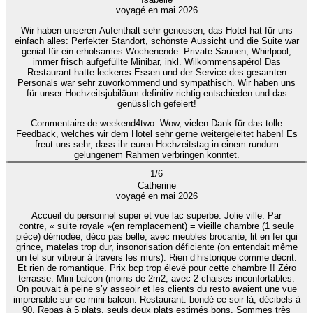
voyagé en mai 2026
Wir haben unseren Aufenthalt sehr genossen, das Hotel hat für uns
einfach alles: Perfekter Standort, schönste Aussicht und die Suite war
genial für ein erholsames Wochenende. Private Saunen, Whirlpool,
immer frisch aufgefüllte Minibar, inkl. Wilkommensapéro! Das
Restaurant hatte leckeres Essen und der Service des gesamten
Personals war sehr zuvorkommend und sympathisch. Wir haben uns
für unser Hochzeitsjubiläum definitiv richtig entschieden und das
genüsslich gefeiert!
Commentaire de weekend4two
: Wow, vielen Dank für das tolle
Feedback, welches wir dem Hotel sehr gerne weitergeleitet haben! Es
freut uns sehr, dass ihr euren Hochzeitstag in einem rundum
gelungenem Rahmen verbringen konntet.
1
/
6
Catherine
voyagé en mai 2026
Accueil du personnel super et vue lac superbe. Jolie ville. Par
contre, « suite royale »(en remplacement) = vieille chambre (1 seule
pièce) démodée, déco pas belle, avec meubles brocante, lit en fer qui
grince, matelas trop dur, insonorisation déficiente (on entendait même
un tel sur vibreur à travers les murs). Rien d’historique comme décrit.
Et rien de romantique. Prix bcp trop élevé pour cette chambre !! Zéro
terrasse. Mini-balcon (moins de 2m2, avec 2 chaises inconfortables.
On pouvait à peine s’y asseoir et les clients du resto avaient une vue
imprenable sur ce mini-balcon. Restaurant: bondé ce soir-là, décibels à
90. Repas à 5 plats, seuls deux plats estimés bons. Sommes très