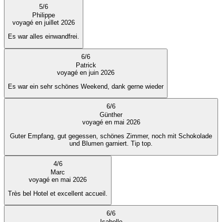
5
/
6
Philippe
voyagé en juillet 2026
Es war alles einwandfrei.
6
/
6
Patrick
voyagé en juin 2026
Es war ein sehr schönes Weekend, dank gerne wieder
6
/
6
Günther
voyagé en mai 2026
Guter Empfang, gut gegessen, schönes Zimmer, noch mit Schokolade
und Blumen garniert. Tip top.
4
/
6
Marc
voyagé en mai 2026
Très bel Hotel et excellent accueil.
6
/
6
Isabelle