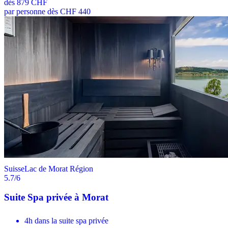
dès
879 CHF
par personne dès CHF 440
Suisse
Lac de Morat Région
5.7
/6
Suite Spa privée à Morat
4h dans la suite spa privée