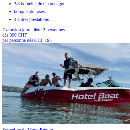
3/8 bouteille de Champagne
bouquet de roses
3 autres prestations
Excursion journalière
·
2
personnes
·
dès
390 CHF
par personne dès CHF 195
Suisse
Lac de Morat Région