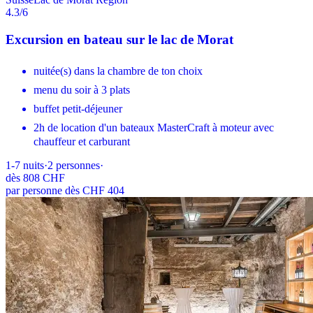
4.3
/6
Excursion en bateau sur le lac de Morat
nuitée(s) dans la chambre de ton choix
menu du soir à 3 plats
buffet petit-déjeuner
2h de location d'un bateaux MasterCraft à moteur avec
chauffeur et carburant
1-7
nuits
·
2
personnes
·
dès
808 CHF
par personne dès CHF 404