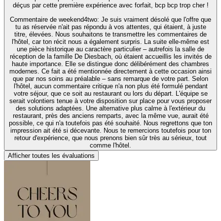
déçus par cette première expérience avec forfait, bcp bcp trop cher !
Commentaire de weekend4two
: Je suis vraiment désolé que l'offre que
tu as réservée n'ait pas répondu à vos attentes, qui étaient, à juste
titre, élevées. Nous souhaitons te transmettre les commentaires de
l'hôtel, car ton récit nous a également surpris. La suite elle-même est
une pièce historique au caractère particulier – autrefois la salle de
réception de la famille De Diesbach, où étaient accueillis les invités de
haute importance. Elle se distingue donc délibérément des chambres
modernes. Ce fait a été mentionnée directement à cette occasion ainsi
que par nos soins au préalable – sans remarque de votre part. Selon
l'hôtel, aucun commentaire critique n'a non plus été formulé pendant
votre séjour, que ce soit au restaurant ou lors du départ. L'équipe se
serait volontiers tenue à votre disposition sur place pour vous proposer
des solutions adaptées. Une alternative plus calme à l'extérieur du
restaurant, près des anciens remparts, avec la même vue, aurait été
possible, ce qui n'a toutefois pas été souhaité. Nous regrettons que ton
impression ait été si décevante. Nous te remercions toutefois pour ton
retour d'expérience, que nous prenons bien sûr très au sérieux, tout
comme l'hôtel.
Afficher toutes les évaluations