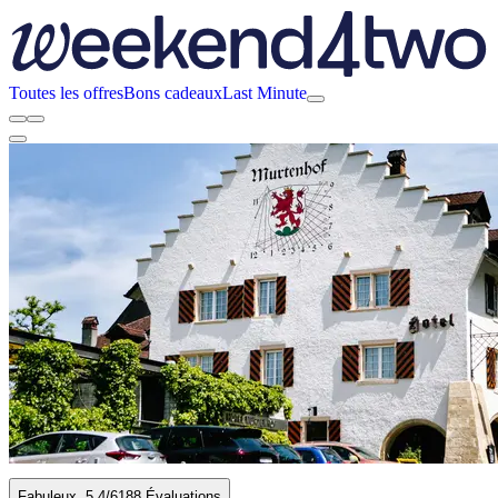
Toutes les offres
Bons cadeaux
Last Minute
Fabuleux
5.4
/6
188 Évaluations