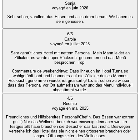
Sonja
voyagé en juin 2026
Sehr schön, vorallem das Essen und alles drum herum. Wir haben es
sehr genossen.
6
/
6
Carole
voyagé en juillet 2025
Sehr gemütliches Hotel mit nettem Personal. Mein Mann leidet an
Zöliakie, es wurde super Rücksicht genommen und das Menü
besprochen. Top!
Commentaire de weekend4two
: Dass ihr euch im Hotel Turna so
wohlgefühlt habt und besonders auf die Zöliakie deines Mannes
Rücksicht genommen wurde, ist grossartig! Es ist schön zu wissen,
dass das Personal vor Ort aufmerksam war und das Menü individuell
abgestimmt wurde.
4
/
6
Resmie
voyagé en mai 2025
Freundliches und Hilfsbereites Personal/Chefin. Das Essen war extrem
gut :) Nur das Wellness bereich war einwenig klein aber wie ich
festgestellt habe brauchen die Besucher das fast nicht. Deswegen
verstehe ich das Hotel das sie nicht einen grösseren brauchen oder
längere Öffnungszeiten des Wellnesses.