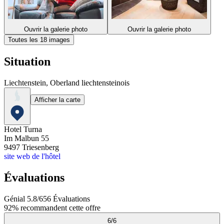
Ouvrir la galerie photo
Ouvrir la galerie photo
Toutes les 18 images
Situation
Liechtenstein, Oberland liechtensteinois
Afficher la carte
Hotel Turna
Im Malbun 55
9497
Triesenberg
site web de l'hôtel
Évaluations
Génial
5.8
/
6
56
Évaluations
92%
recommandent cette offre
6
/
6