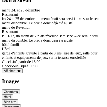
Bon à savoir
menu 24. et 25 décembre
Restaurant
les 24 et 25 décembre, un menu festif sera servi i – ce sera le seul
menu disponible. Le prix a donc déjà été ajusté.
menu de Réveillon
Restaurant
le 31/12, un menu de 7 plats réveillon sera servi – ce sera le seul
menu disponible. Le prix a donc déjà été ajusté.
hôtel familial
Hôtel
garde d'enfants gratuite à partir de 3 ans, aire de jeux, salle pour
enfants et équipements de jeux sur la terrasse ensoleillée
Check-in
à partir de 16:00
Check-out
jusqu'à 11:00
Afficher tout
Images
Chambres
Hôtel
Bien-être
Restaurant