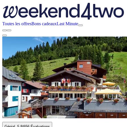
Toutes les offres
Bons cadeaux
Last Minute
Génial
5.8
/6
56 Évaluations