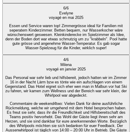
6
/
6
Evelyne
voyagé en mai 2025
Essen und Service waren top! Zimmergrösse ideal für Familien mit
seperatem Kinderzimmer. Betten bequem, nur Wasserkocher wäre
wünschenswert geswesen. Kleinkinderecke im Spielzimmer als Idee,
denn der Boden dort war etwas schmutzig um zu "krabbeln". Pool hatte
gute grösse und angenehme Wasser-Temperatur. Es gab sogar
Wasser-Spielzeug für die Kinder, wirklich super!
4
/
6
Milena
voyagé en janvier 2025
Das Personal war sehr lieb und hilfsbereit, jedoch hatten wir im Zimmer
16 in der Nacht Lärm bzw es tönte wie ein aufschlagen von einem
Gegenstand. Das Hotel eignet sich eher wen man in Malbun vor hat Ski
zu fahren, wir kamen zum Wellness und der Bereich war sehr klein, der
Whirlpool war abgedeckt.
Commentaire de weekend4two
: Vielen Dank für deine ausführliche
Rückmeldung, welche wir umgehend mit dem Hotel besprochen haben.
Es freut sie sehr, dass ihr die Freundlichkeit und Hilfsbereitschaft des
Teams positiv hervorhebt. Das Wohl der Gäste liegt ihnen sehr am
Herzen, und sie sind dankbar für eure anerkennenden Worte. Bezüglich
des Whirlpools möchten sie sich bedanken für euer Feedback. Der
Aussenwhirlpool ist täglich von 14:00 – 20:00 Uhr in Betrieb. Die Gäste