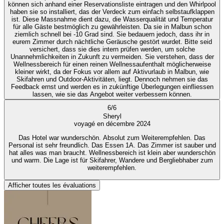
können sich anhand einer Reservationsliste eintragen und den Whirlpool
haben sie so installiert, das der Verdeck zum einfach selbstaufklappen
ist. Diese Massnahme dient dazu, die Wasserqualität und Temperatur
für alle Gäste bestmöglich zu gewährleisten. Da sie in Malbun schon
ziemlich schnell bei -10 Grad sind. Sie bedauern jedoch, dass ihr in
eurem Zimmer durch nächtliche Geräusche gestört wurdet. Bitte seid
versichert, dass sie dies intern prüfen werden, um solche
Unannehmlichkeiten in Zukunft zu vermeiden. Sie verstehen, dass der
Wellnessbereich für einen reinen Wellnessaufenthalt möglicherweise
kleiner wirkt, da der Fokus vor allem auf Aktivurlaub in Malbun, wie
Skifahren und Outdoor-Aktivitäten, liegt. Dennoch nehmen sie das
Feedback ernst und werden es in zukünftige Überlegungen einfliessen
lassen, wie sie das Angebot weiter verbessern können.
6
/
6
Sheryl
voyagé en décembre 2024
Das Hotel war wunderschön. Absolut zum Weiterempfehlen. Das
Personal ist sehr freundlich. Das Essen 1A. Das Zimmer ist sauber und
hat alles was man braucht. Wellnessbereich ist klein aber wunderschön
und warm. Die Lage ist für Skifahrer, Wandere und Bergliebhaber zum
weiterempfehlen.
Afficher toutes les évaluations