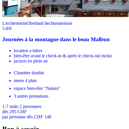
Liechtenstein
Oberland liechtensteinois
5.8
/6
Journées à la montagne dans le beau Malbun
location e-bikes
bien-être avant le check-in & après le check-out inclus
jacuzzi en plein air
Chambre double
menu 4 plats
espace bien-être "Natura"
3 autres prestations
1-7
nuits
·
2
personnes
·
dès
295 CHF
par personne dès CHF 148