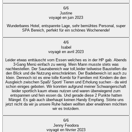
6
/
6
Justine
voyagé en juin 2023
Wunderbares Hotel, entspannte Lage, sehr bemühtes Personal, super
SPA Bereich, perfekt für ein schönes Wochenende!
4
/
6
Isabel
voyagé en avril 2023
Leider etwas enttäuscht vom Essen welches es in der HP gab. Abends
3-Gang Menü einfach zu wenig. Mein Mann musste stets was
nachbestellen. Der Saunabereich war toll,leider teilweise Baustellen die
den Blick und die Nutzung einschränkten. Der Badebereich ist auch zu
klein. Dennoch ist es eine tolle Kombi für Familien mit Kindern die den
Ausgleich zwischen Spaß/ Sport/ Tieren und Erholung suchen - da wird
schon einiges geboten. Wir konnten aufgrund meiner Schwangerschaft
leider sportlich kaum etwas nutzen und waren überwiegend zum
entspannen und fein essen da. Und gerade diese 2 Punkte hatten
Mängel. Es gab auch überhaupt keinen Handy Empfang. Störte uns
jetzt nicht da wir ja unsere Ruhe haben wollten aber erwähnen möchten
wir es trotzdem.
6
/
6
Jenny Feodora
voyagé en février 2023