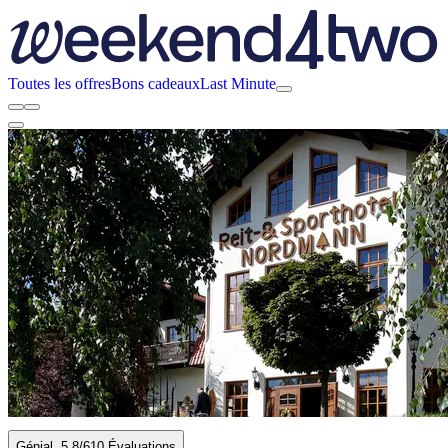
Toutes les offres
Bons cadeaux
Last Minute
Génial
5.8
/6
10 Évaluations