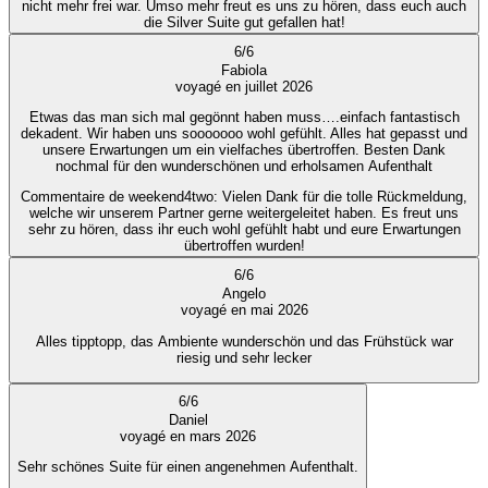
nicht mehr frei war. Umso mehr freut es uns zu hören, dass euch auch
die Silver Suite gut gefallen hat!
6
/
6
Fabiola
voyagé en juillet 2026
Etwas das man sich mal gegönnt haben muss….einfach fantastisch
dekadent. Wir haben uns sooooooo wohl gefühlt. Alles hat gepasst und
unsere Erwartungen um ein vielfaches übertroffen. Besten Dank
nochmal für den wunderschönen und erholsamen Aufenthalt
Commentaire de weekend4two
: Vielen Dank für die tolle Rückmeldung,
welche wir unserem Partner gerne weitergeleitet haben. Es freut uns
sehr zu hören, dass ihr euch wohl gefühlt habt und eure Erwartungen
übertroffen wurden!
6
/
6
Angelo
voyagé en mai 2026
Alles tipptopp, das Ambiente wunderschön und das Frühstück war
riesig und sehr lecker
6
/
6
Daniel
voyagé en mars 2026
Sehr schönes Suite für einen angenehmen Aufenthalt.