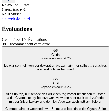
Relax-Spa Sursee
Grenzstrasse 3a
6210
Sursee
site web de l'hôtel
Évaluations
Génial
5.8
/
6
140
Évaluations
98%
recommandent cette offre
6
/
6
Giada
voyagé en août 2026
Es war sehr toll, von der dekoration bis zum zimmer selbst… sprachlos
also wirklich der hammer!
6
/
6
Ardit
voyagé en août 2026
Alles tip top, nur schade das wir einen tag vorher umbuchen mussten
da die Crystal Luxury besetzt war, wir waren aber auch total zufrieden
mit der Silver Luxury und der Herr Aldo war auch nett am Telefon
Commentaire de weekend4two
: Es tut uns leid, dass die Crystal Suite