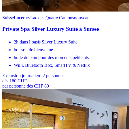
Suisse
Lucerne-Lac des Quatre Cantons
nouveau
Private Spa Silver Luxury Suite à Sursee
2h dans l’oasis Silver Luxury Suite
boisson de bienvenue
huile de bain pour des moments pétillants
WiFi, Bluetooth-Box, SmartTV & Netflix
Excursion journalière
·
2
personnes
·
dès
160 CHF
par personne dès CHF 80