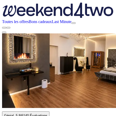
Toutes les offres
Bons cadeaux
Last Minute
Génial
5.8
/6
140 Évaluations