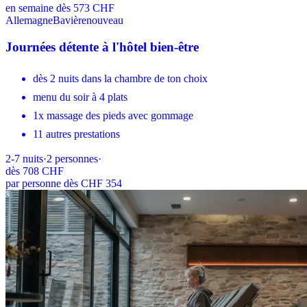
en semaine dès 573 CHF
Allemagne
Bavière
nouveau
Journées détente à l'hôtel bien-être
dès 2 nuits dans la chambre de ton choix
menu du soir à 4 plats
1x massage des pieds avec gommage
11 autres prestations
2-7
nuits
·
2
personnes
·
dès
708 CHF
par personne dès CHF 354