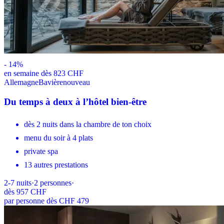
-
14
%
en semaine dès 823 CHF
Allemagne
Bavière
nouveau
Du temps à deux à l’hôtel bien-être
dès 2 nuits dans la chambre de ton choix
menu du soir à 4 plats
private spa
13 autres prestations
2-7
nuits
·
2
personnes
·
dès
957 CHF
par personne dès CHF 479