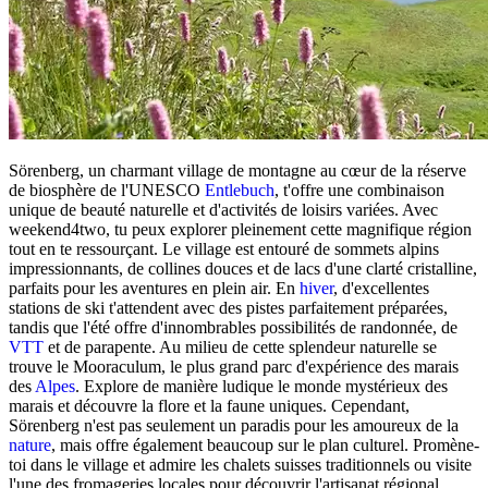
Sörenberg, un charmant village de montagne au cœur de la réserve
de biosphère de l'UNESCO
Entlebuch
, t'offre une combinaison
unique de beauté naturelle et d'activités de loisirs variées. Avec
weekend4two, tu peux explorer pleinement cette magnifique région
tout en te ressourçant. Le village est entouré de sommets alpins
impressionnants, de collines douces et de lacs d'une clarté cristalline,
parfaits pour les aventures en plein air. En
hiver
, d'excellentes
stations de ski t'attendent avec des pistes parfaitement préparées,
tandis que l'été offre d'innombrables possibilités de randonnée, de
VTT
et de parapente. Au milieu de cette splendeur naturelle se
trouve le Mooraculum, le plus grand parc d'expérience des marais
des
Alpes
. Explore de manière ludique le monde mystérieux des
marais et découvre la flore et la faune uniques. Cependant,
Sörenberg n'est pas seulement un paradis pour les amoureux de la
nature
, mais offre également beaucoup sur le plan culturel. Promène-
toi dans le village et admire les chalets suisses traditionnels ou visite
l'une des fromageries locales pour découvrir l'artisanat régional.