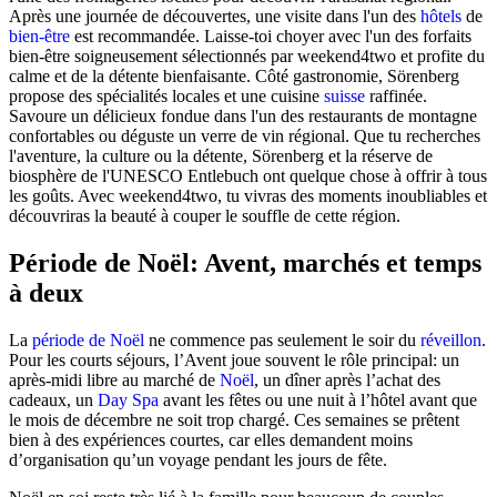
Après une journée de découvertes, une visite dans l'un des
hôtels
de
bien-être
est recommandée. Laisse-toi choyer avec l'un des forfaits
bien-être soigneusement sélectionnés par weekend4two et profite du
calme et de la détente bienfaisante. Côté gastronomie, Sörenberg
propose des spécialités locales et une cuisine
suisse
raffinée.
Savoure un délicieux fondue dans l'un des restaurants de montagne
confortables ou déguste un verre de vin régional. Que tu recherches
l'aventure, la culture ou la détente, Sörenberg et la réserve de
biosphère de l'UNESCO Entlebuch ont quelque chose à offrir à tous
les goûts. Avec weekend4two, tu vivras des moments inoubliables et
découvriras la beauté à couper le souffle de cette région.
Période de Noël: Avent, marchés et temps
à deux
La
période de Noël
ne commence pas seulement le soir du
réveillon
.
Pour les courts séjours, l’Avent joue souvent le rôle principal: un
après-midi libre au marché de
Noël
, un dîner après l’achat des
cadeaux, un
Day Spa
avant les fêtes ou une nuit à l’hôtel avant que
le mois de décembre ne soit trop chargé. Ces semaines se prêtent
bien à des expériences courtes, car elles demandent moins
d’organisation qu’un voyage pendant les jours de fête.