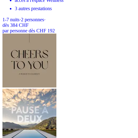
accès à l'espace Wellness
3 autres prestations
1-7
nuits
·
2
personnes
·
dès
384 CHF
par personne dès CHF 192