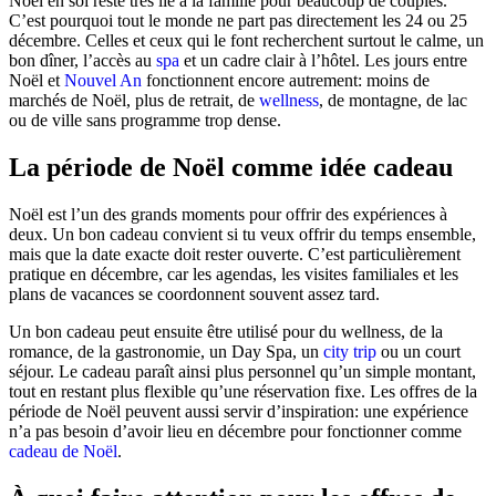
Noël en soi reste très lié à la famille pour beaucoup de couples.
C’est pourquoi tout le monde ne part pas directement les 24 ou 25
décembre. Celles et ceux qui le font recherchent surtout le calme, un
bon dîner, l’accès au
spa
et un cadre clair à l’hôtel. Les jours entre
Noël et
Nouvel An
fonctionnent encore autrement: moins de
marchés de Noël, plus de retrait, de
wellness
, de montagne, de lac
ou de ville sans programme trop dense.
La période de Noël comme idée cadeau
Noël est l’un des grands moments pour offrir des expériences à
deux. Un bon cadeau convient si tu veux offrir du temps ensemble,
mais que la date exacte doit rester ouverte. C’est particulièrement
pratique en décembre, car les agendas, les visites familiales et les
plans de vacances se coordonnent souvent assez tard.
Un bon cadeau peut ensuite être utilisé pour du wellness, de la
romance, de la gastronomie, un Day Spa, un
city trip
ou un court
séjour. Le cadeau paraît ainsi plus personnel qu’un simple montant,
tout en restant plus flexible qu’une réservation fixe. Les offres de la
période de Noël peuvent aussi servir d’inspiration: une expérience
n’a pas besoin d’avoir lieu en décembre pour fonctionner comme
cadeau de Noël
.