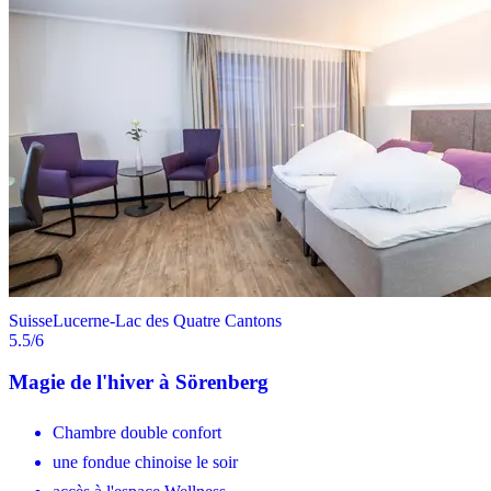
Suisse
Lucerne-Lac des Quatre Cantons
5.5
/6
Magie de l'hiver à Sörenberg
Chambre double confort
une fondue chinoise le soir