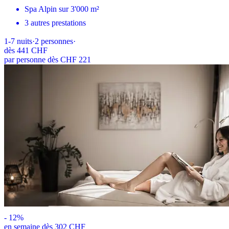
Spa Alpin sur 3'000 m²
3 autres prestations
1-7
nuits
·
2
personnes
·
dès
441 CHF
par personne dès CHF 221
-
12
%
en semaine dès 302 CHF