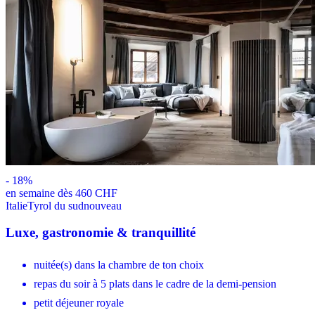
-
18
%
en semaine dès 460 CHF
Italie
Tyrol du sud
nouveau
Luxe, gastronomie & tranquillité
nuitée(s) dans la chambre de ton choix
repas du soir à 5 plats dans le cadre de la demi-pension
petit déjeuner royale