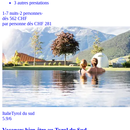
3 autres prestations
1-7
nuits
·
2
personnes
·
dès
562 CHF
par personne dès CHF 281
Italie
Tyrol du sud
5.9
/6
Vacances bien-être au Tyrol du Sud