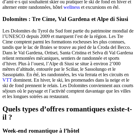
d’ami·e·s qui souhaitent skier ou pratiquer le ski de fond en hiver et
alterner entre randonnées, hôtel
wellness
et excursions en été.
Dolomites : Tre Cime, Val Gardena et Alpe di Siusi
Les Dolomites du Tyrol du Sud font partie du patrimoine mondial de
l’UNESCO depuis 2009 et marquent l’est de la région. Les Tre
Cime comptent parmi les formations rocheuses les plus connues,
tandis que le lac de Braies se trouve au pied de la Croda del Becco.
Dans le Val Gardena, Ortisei, Santa Cristina et Selva di Val Gardena
relient remontées mécaniques, sentiers de randonnée et sports
d’hiver. Plus à l’ouest, l’Alpe di Siusi se situe à environ 2’000
mètres d’altitude, entourée par le Sciliar, le Sassolungo et le
Sassopiatto. En été, les randonnées, les via ferrata et les circuits en
VTT
dominent. En hiver, le ski, les promenades dans la neige et le
ski de fond prennent le relais. Les Dolomites conviennent aux courts
séjours où le paysage et l’activité comptent davantage que les villes
et les longues soirées au restaurant.
Quels types d’offres romantiques existe-t-
il ?
Week-end romantique à l’hôtel