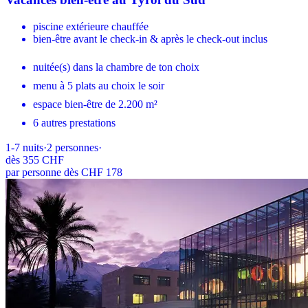
piscine extérieure chauffée
bien-être avant le check-in & après le check-out inclus
nuitée(s) dans la chambre de ton choix
menu à 5 plats au choix le soir
espace bien-être de 2.200 m²
6 autres prestations
1-7
nuits
·
2
personnes
·
dès
355 CHF
par personne dès CHF 178