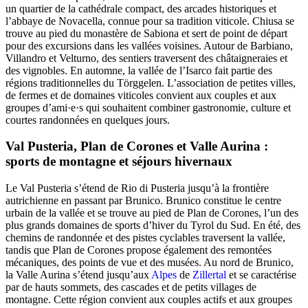
un quartier de la cathédrale compact, des arcades historiques et
l’abbaye de Novacella, connue pour sa tradition viticole. Chiusa se
trouve au pied du monastère de Sabiona et sert de point de départ
pour des excursions dans les vallées voisines. Autour de Barbiano,
Villandro et Velturno, des sentiers traversent des châtaigneraies et
des vignobles. En automne, la vallée de l’Isarco fait partie des
régions traditionnelles du Törggelen. L’association de petites villes,
de fermes et de domaines viticoles convient aux couples et aux
groupes d’ami·e·s qui souhaitent combiner gastronomie, culture et
courtes randonnées en quelques jours.
Val Pusteria, Plan de Corones et Valle Aurina :
sports de montagne et séjours hivernaux
Le Val Pusteria s’étend de Rio di Pusteria jusqu’à la frontière
autrichienne en passant par Brunico. Brunico constitue le centre
urbain de la vallée et se trouve au pied de Plan de Corones, l’un des
plus grands domaines de sports d’hiver du Tyrol du Sud. En été, des
chemins de randonnée et des pistes cyclables traversent la vallée,
tandis que Plan de Corones propose également des remontées
mécaniques, des points de vue et des musées. Au nord de Brunico,
la Valle Aurina s’étend jusqu’aux
Alpes
de
Zillertal
et se caractérise
par de hauts sommets, des cascades et de petits villages de
montagne. Cette région convient aux couples actifs et aux groupes