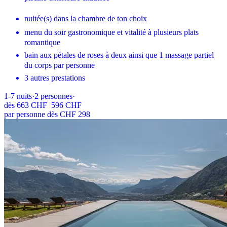
nuitée(s) dans la chambre de ton choix
menu du soir gastronomique et vitalité à plusieurs plats
romantique
bain aux pétales de roses à deux ainsi que 1 massage partiel
du corps par personne
3 autres prestations
1-7
nuits
·
2
personnes
·
dès
663 CHF
596 CHF
par personne dès CHF 298