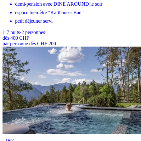
demi-pension avec DINE AROUND le soir
espace bien-être "Karthauser Bad"
petit déjeuner servi
1-7
nuits
·
2
personnes
·
dès
400 CHF
par personne dès CHF 200
-
16
%