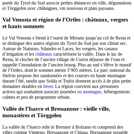
partie du Tyrol du Sud associe petites distances en ville, dégustations
et Törggelen avec châtaignes, vin nouveau et plats paysans.
Val Venosta et région de l’Ortles : châteaux, vergers
et hauts sommets
Le Val Venosta s’étend à l’ouest de Merano jusqu’au col de Resia et
se distingue des autres régions du Tyrol du Sud par son climat sec.
Autour de Naturno, Silandro et Laces, les vergers, les canaux
d’irrigation et les
châteaux
caractérisent la vallée. Dans le lac de
Resia, le clocher de l’ancien village de Curon dépasse de l’eau et
rappelle l’inondation de l’ancien bourg. Plus au sud s’élève le massif
de l’Ortles, dont le sommet atteint 3’905 mètres. Le parc national du
Stelvio propose des randonnées et des courses en haute montagne
durant l’été, tandis que Solda et Trafoi donnent accès à de plus petits
domaines skiables en
hiver
. La région convient aux personnes
actives qui souhaitent associer journées
en montagne
, hébergements
calmes et peu de programme urbain.
Vallée de l’Isarco et Bressanone : vieille ville,
monastères et Törggelen
La vallée de l’Isarco relie le Brenner à Bolzano et comprend des
villes comme Vipiteno, Bressanone et Chiusa. Bressanone possède