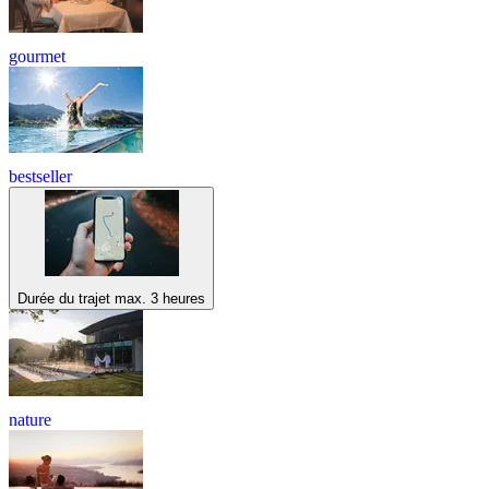
gourmet
bestseller
Durée du trajet max. 3 heures
nature