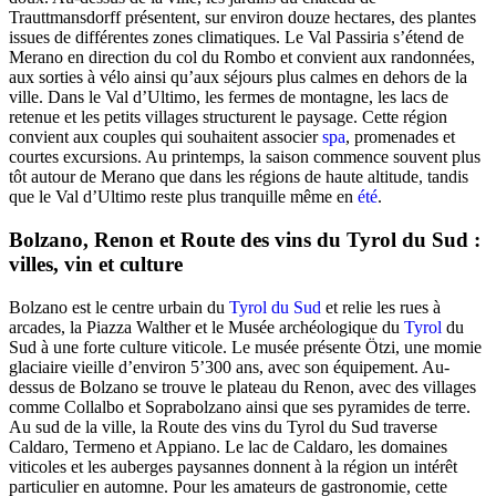
Trauttmansdorff présentent, sur environ douze hectares, des plantes
issues de différentes zones climatiques. Le Val Passiria s’étend de
Merano en direction du col du Rombo et convient aux randonnées,
aux sorties à vélo ainsi qu’aux séjours plus calmes en dehors de la
ville. Dans le Val d’Ultimo, les fermes de montagne, les lacs de
retenue et les petits villages structurent le paysage. Cette région
convient aux couples qui souhaitent associer
spa
, promenades et
courtes excursions. Au printemps, la saison commence souvent plus
tôt autour de Merano que dans les régions de haute altitude, tandis
que le Val d’Ultimo reste plus tranquille même en
été
.
Bolzano, Renon et Route des vins du Tyrol du Sud :
villes, vin et culture
Bolzano est le centre urbain du
Tyrol du Sud
et relie les rues à
arcades, la Piazza Walther et le Musée archéologique du
Tyrol
du
Sud à une forte culture viticole. Le musée présente Ötzi, une momie
glaciaire vieille d’environ 5’300 ans, avec son équipement. Au-
dessus de Bolzano se trouve le plateau du Renon, avec des villages
comme Collalbo et Soprabolzano ainsi que ses pyramides de terre.
Au sud de la ville, la Route des vins du Tyrol du Sud traverse
Caldaro, Termeno et Appiano. Le lac de Caldaro, les domaines
viticoles et les auberges paysannes donnent à la région un intérêt
particulier en automne. Pour les amateurs de gastronomie, cette