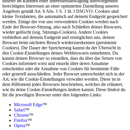
unserer im Rahmen einer Interessensabwägung überwiegenden
berechtigten Interessen an einer optimierten Darstellung unseres
Angebots gemäß Art. 6 Abs. 1 S. 1 lit. f DSGVO. Cookies sind
kleine Textdateien, die automatisch auf deinem Endgerät gespeichert
werden. Einige der von uns verwendeten Cookies werden nach
Ende der Browser-Sitzung, also nach Schließen deines Browsers,
wieder gelöscht (sog. Sitzungs-Cookies). Andere Cookies
verbleiben auf deinem Endgerät und ermöglichen uns, deinen
Browser beim nächsten Besuch wiederzuerkennen (persistente
Cookies). Die Dauer der Speicherung kannst du der Übersicht in
den Cookie-Einstellungen deines Webbrowsers entnehmen. Du
kannst deinen Browser so einstellen, dass du über das Setzen von
Cookies informiert wirst und einzeln über deren Annahme
entscheiden oder die Annahme von Cookies für bestimmte Fälle
oder generell ausschließen. Jeder Browser unterscheidet sich in der
Art, wie die Cookie-Einstellungen verwaltet werden. Diese ist in
dem Hilfemenü jedes Browsers beschrieben, welches dir erläutert,
wie du deine Cookie-Einstellungen ändern kannst. Diese findest du
für die jeweiligen Browser unter den folgenden Links:
Microsoft Edge
™
Safari
™
Chrome
™
Firefox
™
Opera
™