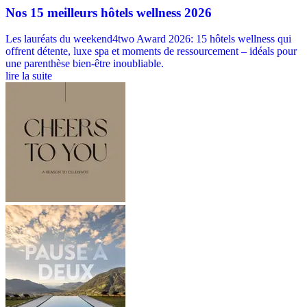
Nos 15 meilleurs hôtels wellness 2026
Les lauréats du weekend4two Award 2026: 15 hôtels wellness qui
offrent détente, luxe spa et moments de ressourcement – idéals pour
une parenthèse bien-être inoubliable.
lire la suite