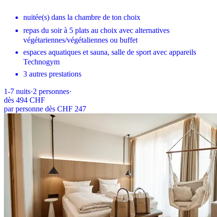
nuitée(s) dans la chambre de ton choix
repas du soir à 5 plats au choix avec alternatives
végétariennes/végétaliennes ou buffet
espaces aquatiques et sauna, salle de sport avec appareils
Technogym
3 autres prestations
1-7
nuits
·
2
personnes
·
dès
494 CHF
par personne dès CHF 247