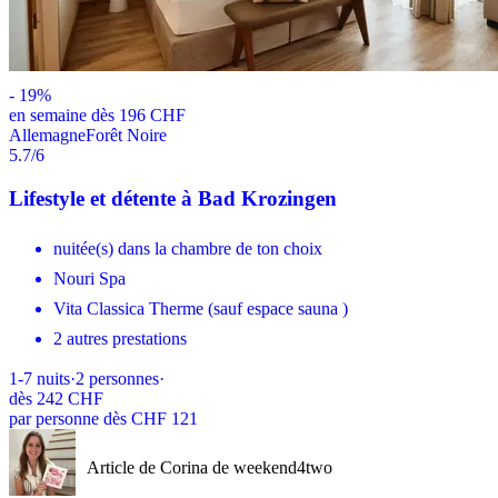
-
19
%
en semaine dès 196 CHF
Allemagne
Forêt Noire
5.7
/6
Lifestyle et détente à Bad Krozingen
nuitée(s) dans la chambre de ton choix
Nouri Spa
Vita Classica Therme (sauf espace sauna )
2 autres prestations
1-7
nuits
·
2
personnes
·
dès
242 CHF
par personne dès CHF 121
Article de Corina de weekend4two