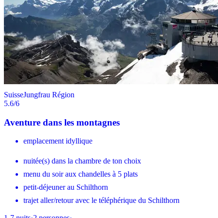
Suisse
Jungfrau Région
5.6
/6
Aventure dans les montagnes
emplacement idyllique
nuitée(s) dans la chambre de ton choix
menu du soir aux chandelles à 5 plats
petit-déjeuner au Schilthorn
trajet aller/retour avec le téléphérique du Schilthorn
1-7
nuits
·
2
personnes
·