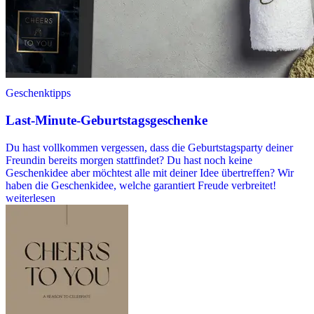
Geschenktipps
Last-Minute-Geburtstagsgeschenke
Du hast vollkommen vergessen, dass die Geburtstagsparty deiner
Freundin bereits morgen stattfindet? Du hast noch keine
Geschenkidee aber möchtest alle mit deiner Idee übertreffen? Wir
haben die Geschenkidee, welche garantiert Freude verbreitet!
weiterlesen