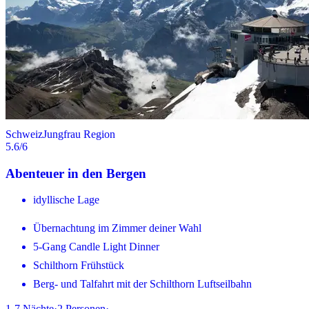
Schweiz
Jungfrau Region
5.6
/6
Abenteuer in den Bergen
idyllische Lage
Übernachtung im Zimmer deiner Wahl
5-Gang Candle Light Dinner
Schilthorn Frühstück
Berg- und Talfahrt mit der Schilthorn Luftseilbahn
1-7
Nächte
·
2
Personen
·