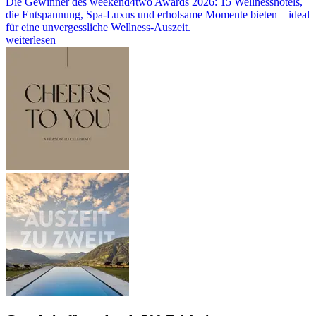
Die Gewinner des weekend4two Awards 2026: 15 Wellnesshotels,
die Entspannung, Spa-Luxus und erholsame Momente bieten – ideal
für eine unvergessliche Wellness-Auszeit.
weiterlesen