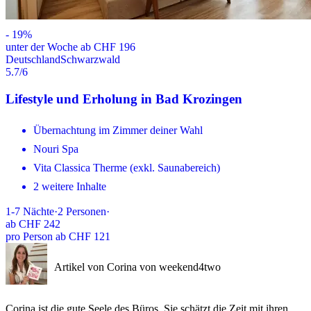
-
19
%
unter der Woche ab CHF 196
Deutschland
Schwarzwald
5.7
/6
Lifestyle und Erholung in Bad Krozingen
Übernachtung im Zimmer deiner Wahl
Nouri Spa
Vita Classica Therme (exkl. Saunabereich)
2 weitere Inhalte
1-7
Nächte
·
2
Personen
·
ab
CHF 242
pro Person ab CHF 121
Artikel von Corina von weekend4two
Corina ist die gute Seele des Büros. Sie schätzt die Zeit mit ihren