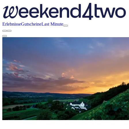
Erlebnisse
Gutscheine
Last Minute