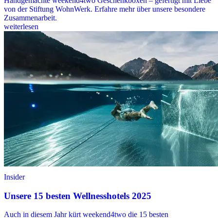
Handgemachte weekend4two Geschenkboxen – gefertigt mit Liebe
von der Stiftung WohnWerk. Erfahre mehr über unsere besondere
Zusammenarbeit.
weiterlesen
Insider
Unsere 15 besten Wellnesshotels 2025
Auch in diesem Jahr kürt weekend4two die 15 besten