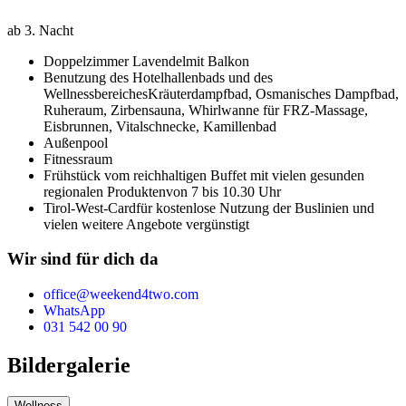
ab 3. Nacht
Doppelzimmer Lavendel
mit Balkon
Benutzung des Hotelhallenbads und des
Wellnessbereiches
Kräuterdampfbad, Osmanisches Dampfbad,
Ruheraum, Zirbensauna, Whirlwanne für FRZ-Massage,
Eisbrunnen, Vitalschnecke, Kamillenbad
Außenpool
Fitnessraum
Frühstück vom reichhaltigen Buffet mit vielen gesunden
regionalen Produkten
von 7 bis 10.30 Uhr
Tirol-West-Card
für kostenlose Nutzung der Buslinien und
vielen weitere Angebote vergünstigt
Wir sind für dich da
office@weekend4two.com
WhatsApp
031 542 00 90
Bildergalerie
Wellness