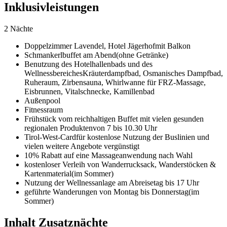
Inklusivleistungen
2 Nächte
Doppelzimmer Lavendel,
Hotel Jägerhof
mit Balkon
Schmankerlbuffet am Abend
(ohne Getränke)
Benutzung des Hotelhallenbads und des
Wellnessbereiches
Kräuterdampfbad, Osmanisches Dampfbad,
Ruheraum, Zirbensauna, Whirlwanne für FRZ-Massage,
Eisbrunnen, Vitalschnecke, Kamillenbad
Außenpool
Fitnessraum
Frühstück vom reichhaltigen Buffet mit vielen gesunden
regionalen Produkten
von 7 bis 10.30 Uhr
Tirol-West-Card
für kostenlose Nutzung der Buslinien und
vielen weitere Angebote vergünstigt
10% Rabatt auf eine Massageanwendung nach Wahl
kostenloser Verleih von Wanderrucksack, Wanderstöcken &
Kartenmaterial
(im Sommer)
Nutzung der Wellnessanlage am Abreisetag bis 17 Uhr
geführte Wanderungen von Montag bis Donnerstag
(im
Sommer)
Inhalt Zusatznächte