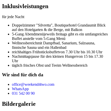
Inklusivleistungen
für jede Nacht
Doppelzimmer "Silvretta",
Boutiquehotel Grandau
mit Blick
auf den Hotelgarten & die Berge, mit Balkon
5-Gang Abendmenü
jeweils freitags gibt es ein umfangreiches
Buffet anstelle vom 5-Gang Menü
Wellnessbereich
mit Dampfbad, Sanarium, Salzsauna,
finnische Sauna und ein Hallenbad
reichhaltiges Frühstücksbuffet
von 7.30 Uhr bis 10.30 Uhr
Nachmittagsjause für den kleinen Hunger
von 15 bis 17.30
Uhr
täglich frisches Obst und Tee
im Wellnessbereich
Wir sind für dich da
office@weekend4two.com
WhatsApp
031 542 00 90
Bildergalerie