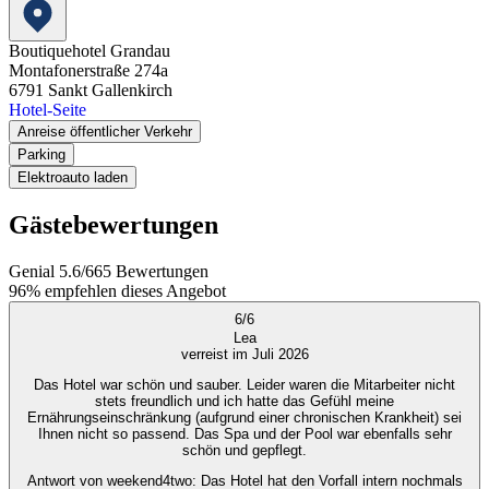
Boutiquehotel Grandau
Montafonerstraße 274a
6791
Sankt Gallenkirch
Hotel-Seite
Anreise öffentlicher Verkehr
Parking
Elektroauto laden
Gästebewertungen
Genial
5.6
/
6
65
Bewertungen
96%
empfehlen dieses Angebot
6
/
6
Lea
verreist im Juli 2026
Das Hotel war schön und sauber. Leider waren die Mitarbeiter nicht
stets freundlich und ich hatte das Gefühl meine
Ernährungseinschränkung (aufgrund einer chronischen Krankheit) sei
Ihnen nicht so passend. Das Spa und der Pool war ebenfalls sehr
schön und gepflegt.
Antwort von weekend4two
: Das Hotel hat den Vorfall intern nochmals