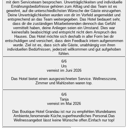
mit dem Serviceteam besprochen. Unverträglichkeiten und individuelle
Ernährungsbedürfnisse gehören zum Alltag und das Team ist es
gewohnt, auf die unterschiedlichsten Wünsche der Gäste einzugehen.
Deine Unverträglichkeiten wurden von dir im Vorfeld angemeldet und
entsprechend an das Team weitergegeben. Das Hotel bedauert sehr,
dass dir die zuständigen Mitarbeiterenden dennoch das Gefühl
vermittelt haben, deine Anliegen seien ein Umstand. Dies war
keinesfalls beabsichtigt und entspricht nicht dem Anspruch des
Hauses. Das Hotel möchte sich deshalb in aller Form bei dir
entschuldigen und versichert, dass dein Feedback intern aufgenommen
wurde. Ziel ist es, dass sich alle Gäste, unabhängig von ihren
individuellen Bedürfnissen, jederzeit willkommen und gut aufgehoben
fühlen.
6
/
6
Urs
verreist im Juni 2026
Das Hotel bietet einen ausgezeichneten Service. Wellnesszone,
Zimmer und Mahlzeiten waren top.
6
/
6
Tanja
verreist im Mai 2026
Das Boutique Hotel Grandau ist nur zu empfehlen.Wundebares
Ambiente,fenomenale Küche,superfreundliches Personal.Das
Wellnessangebot lässt keine Wünsche offen.Einfach nur top!