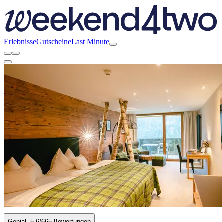
Erlebnisse
Gutscheine
Last Minute
Genial
5.6
/6
65 Bewertungen