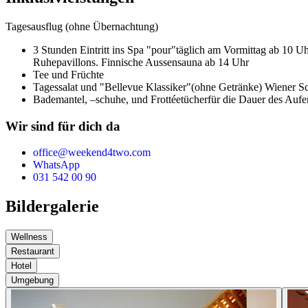
Tagesausflug (ohne Übernachtung)
3 Stunden Eintritt ins Spa "pour"
täglich am Vormittag ab 10 U
Ruhepavillons. Finnische Aussensauna ab 14 Uhr
Tee und Früchte
Tagessalat und "Bellevue Klassiker"
(ohne Getränke) Wiener Sch
Bademantel, –schuhe, und Frottéetücher
für die Dauer des Aufe
Wir sind für dich da
office@weekend4two.com
WhatsApp
031 542 00 90
Bildergalerie
Wellness
Restaurant
Hotel
Umgebung