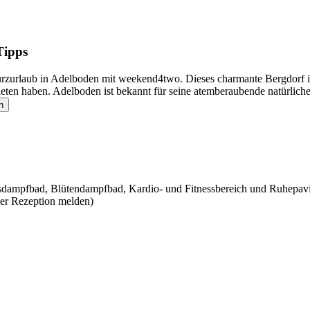
Tipps
urzurlaub in Adelboden mit weekend4two. Dieses charmante Bergdorf i
eten haben. Adelboden ist bekannt für seine atemberaubende natürliche
n
dampfbad, Blütendampfbad, Kardio- und Fitnessbereich und Ruhepavill
der Rezeption melden)