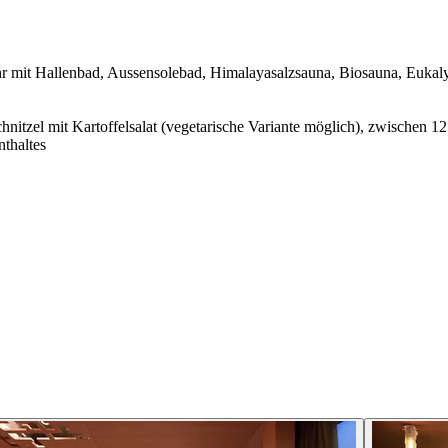
hr mit Hallenbad, Aussensolebad, Himalayasalzsauna, Biosauna, Euka
nitzel mit Kartoffelsalat (vegetarische Variante möglich), zwischen 1
nthaltes