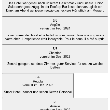
Das Hotel war genau nach unserem Geschmack und unsere Junior
Suite sehr grosszügig. In der Rooftop-Bar liess sich vorzüglich ein
Drink am Abend geniessen sowie das leckere Frühstück am Morgen.
6
/
6
Angèle
verreist im Feb. 2024
Je recommande l’hôtel et le forfait si vous voulez faire une surprise à
votre chéri. L’expérience était incroyable. Pour le coup, il a été surpris
5
/
6
Christian
verreist im Dez. 2022
Zentral gelegen, schönes Zimmer, guter Service, für uns zu weiche
Betten
6
/
6
Regula
verreist im Dez. 2022
Super Hotel, sauber und schön Nettes Personal
6
/
6
Aurélie
verreist im Nov. 2022