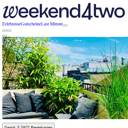
Erlebnisse
Gutscheine
Last Minute
Genial
5.7
/6
71 Bewertungen