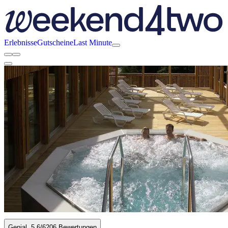
Erlebnisse
Gutscheine
Last Minute
Genial
5.6
/6
206 Bewertungen