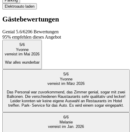
Parking
Elektroauto laden
Gästebewertungen
Genial
5.6
/
6
206
Bewertungen
95%
empfehlen dieses Angebot
5
/
6
Yvonne
verreist im Mai 2026
War alles wunderbar
5
/
6
Yvonne
verreist im März 2026
Das Personal war zuvorkommend, das Zimmer genial, sogar mit zwei
Balkonen. Die verschiedenen Raustaurants sehr qualitativ und lecker!
Leider konnten wir keine eigene Auswahl an Restaurants im Hotel
treffen. Park- Service für das Auto. Es wird einem sogar eingeparkt.
6
/
6
Melanie
verreist im Jan. 2026