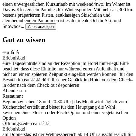
einen unvergesslichen Kurzurlaub mit weekend4two. Im Winter ist
Davos-Klosters ein Paradies für Wintersportler. Mit mehr als 300 km
bestens präparierten Pisten, erstklassigen Skischulen und
atemberaubenden Panoramen ist es der ideale Ort für Ski- und
Snowboa
...
Alles anzeigen
Gut zu wissen
eau-là-là
Erlebnisbad
eure Tageseintritte sind an der Rezeption im Hotel hinterlegt. Bitte
beachtet, dass diese Eintritte nur während eurem Aufenthalt und
nicht an einem späteren Zeitpunkt eingelöst werden können | für den
Besuch im eau-là-là dürft ihr euer Gepäck im Hotel vor dem Check-
in oder nach dem Check-out deponieren
Abendessen
Restaurant
Beginn zwischen 18 und 20.30 Uhr | das Menü wird täglich vom
Küchenchef erstellt und bietet für den Hauptgang die Wahl
zwischen einer Fleisch oder Fisch Option und einer vegetarischen
Option
Öffnungszeiten eau-là-là
Erlebnisbad
am Donnerstag ist der Wellnessbereich ab 14 Uhr ausschliesslich für