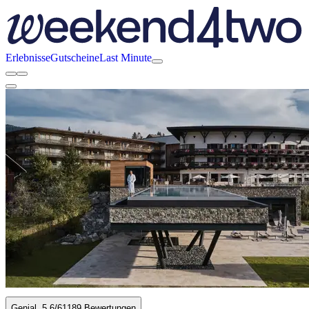
Erlebnisse
Gutscheine
Last Minute
Genial
5.6
/6
1189 Bewertungen