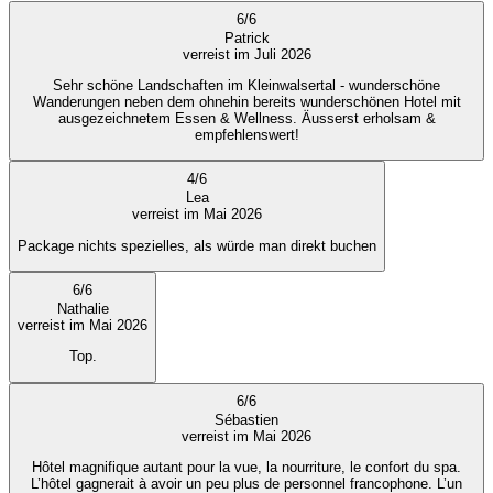
6
/
6
Patrick
verreist im Juli 2026
Sehr schöne Landschaften im Kleinwalsertal - wunderschöne
Wanderungen neben dem ohnehin bereits wunderschönen Hotel mit
ausgezeichnetem Essen & Wellness. Äusserst erholsam &
empfehlenswert!
4
/
6
Lea
verreist im Mai 2026
Package nichts spezielles, als würde man direkt buchen
6
/
6
Nathalie
verreist im Mai 2026
Top.
6
/
6
Sébastien
verreist im Mai 2026
Hôtel magnifique autant pour la vue, la nourriture, le confort du spa.
L’hôtel gagnerait à avoir un peu plus de personnel francophone. L’un