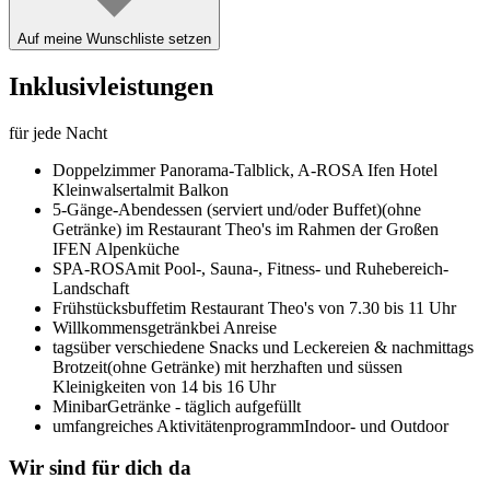
Auf meine Wunschliste setzen
Inklusivleistungen
für jede Nacht
Doppelzimmer Panorama-Talblick,
A-ROSA Ifen Hotel
Kleinwalsertal
mit Balkon
5-Gänge-Abendessen (serviert und/oder Buffet)
(ohne
Getränke) im Restaurant Theo's im Rahmen der Großen
IFEN Alpenküche
SPA-ROSA
mit Pool-, Sauna-, Fitness- und Ruhebereich-
Landschaft
Frühstücksbuffet
im Restaurant Theo's von 7.30 bis 11 Uhr
Willkommensgetränk
bei Anreise
tagsüber verschiedene Snacks und Leckereien & nachmittags
Brotzeit
(ohne Getränke) mit herzhaften und süssen
Kleinigkeiten von 14 bis 16 Uhr
Minibar
Getränke - täglich aufgefüllt
umfangreiches Aktivitätenprogramm
Indoor- und Outdoor
Wir sind für dich da