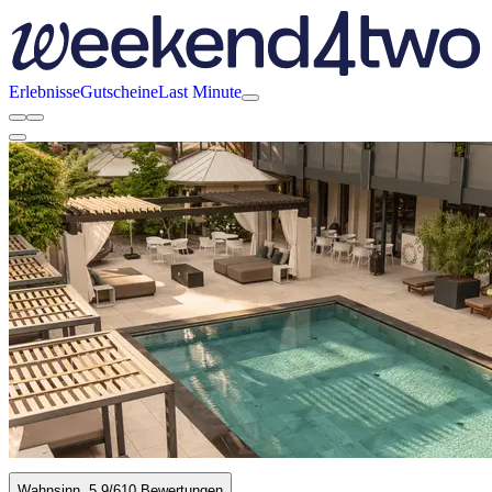
Erlebnisse
Gutscheine
Last Minute
Wahnsinn
5.9
/6
10 Bewertungen