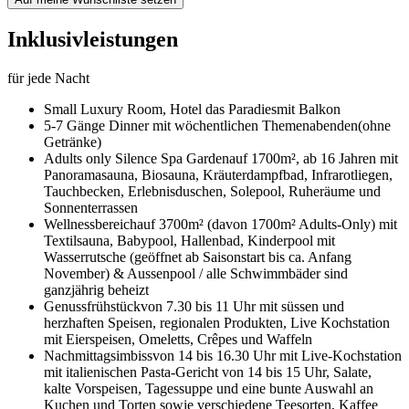
Inklusivleistungen
für jede Nacht
Small Luxury Room,
Hotel das Paradies
mit Balkon
5-7 Gänge Dinner mit wöchentlichen Themenabenden
(ohne
Getränke)
Adults only Silence Spa Garden
auf 1700m², ab 16 Jahren mit
Panoramasauna, Biosauna, Kräuterdampfbad, Infrarotliegen,
Tauchbecken, Erlebnisduschen, Solepool, Ruheräume und
Sonnenterrassen
Wellnessbereich
auf 3700m² (davon 1700m² Adults-Only) mit
Textilsauna, Babypool, Hallenbad, Kinderpool mit
Wasserrutsche (geöffnet ab Saisonstart bis ca. Anfang
November) & Aussenpool / alle Schwimmbäder sind
ganzjährig beheizt
Genussfrühstück
von 7.30 bis 11 Uhr mit süssen und
herzhaften Speisen, regionalen Produkten, Live Kochstation
mit Eierspeisen, Omeletts, Crêpes und Waffeln
Nachmittagsimbiss
von 14 bis 16.30 Uhr mit Live-Kochstation
mit italienischen Pasta-Gericht von 14 bis 15 Uhr, Salate,
kalte Vorspeisen, Tagessuppe und eine bunte Auswahl an
Kuchen und Torten sowie verschiedene Teesorten, Kaffee