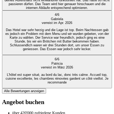
deines Aufenthalts nicht einwandfrei funktioniert hat. Das hätte so nicht
passieren dürfen. Das Team wird hier genauer hinschauen und die
internen Abläufe entsprechend optimieren.
4
/
6
Gabriela
verreist im Apr. 2026
Das Hotel war sehr herzig und die Lage ist top. Beim Nachtessen gab
es jedoch ein Problem mit dem Menu und wir wurden gebeten, von der
Karte zu wählen. Der Service war freundlich, jedoch ging es eine
Stunde, bis wir ein Brötchen mit Butter bekommen haben.
Schlussendlich waren wir drei Stunden dort, um unser Essen zu
geniessen. Das Essen war jedoch sehr lecker.
6
/
6
Patricia
verreist im März 2026
L'hôtel est super situé, au bord du lac, donc très calme. Accueil top,
cuisine excellente, les chambres rénovées gardent un côté vieillot. Je
recommande
Alle Bewertungen anzeigen
Angebot buchen
über 420'000 zufriedene Kunden