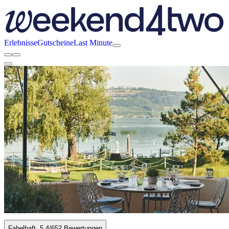
Erlebnisse
Gutscheine
Last Minute
Fabelhaft
5.4
/6
52 Bewertungen