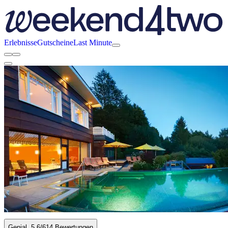
Erlebnisse
Gutscheine
Last Minute
Genial
5.6
/6
14 Bewertungen