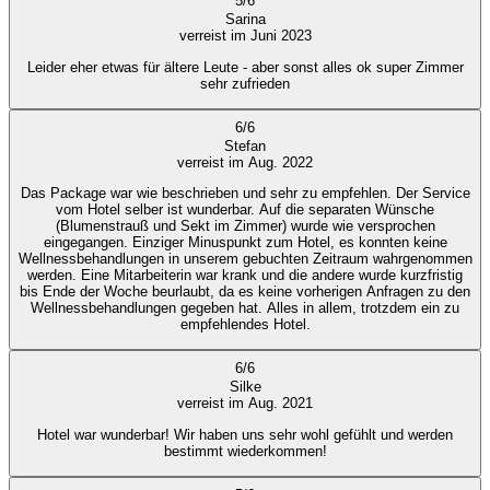
5
/
6
Sarina
verreist im Juni 2023
Leider eher etwas für ältere Leute - aber sonst alles ok super Zimmer
sehr zufrieden
6
/
6
Stefan
verreist im Aug. 2022
Das Package war wie beschrieben und sehr zu empfehlen. Der Service
vom Hotel selber ist wunderbar. Auf die separaten Wünsche
(Blumenstrauß und Sekt im Zimmer) wurde wie versprochen
eingegangen. Einziger Minuspunkt zum Hotel, es konnten keine
Wellnessbehandlungen in unserem gebuchten Zeitraum wahrgenommen
werden. Eine Mitarbeiterin war krank und die andere wurde kurzfristig
bis Ende der Woche beurlaubt, da es keine vorherigen Anfragen zu den
Wellnessbehandlungen gegeben hat. Alles in allem, trotzdem ein zu
empfehlendes Hotel.
6
/
6
Silke
verreist im Aug. 2021
Hotel war wunderbar! Wir haben uns sehr wohl gefühlt und werden
bestimmt wiederkommen!