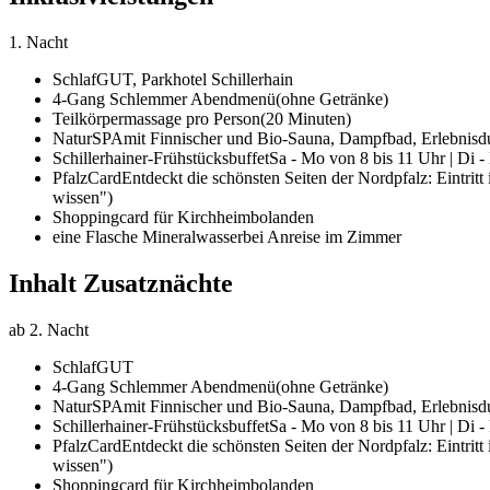
1. Nacht
SchlafGUT,
Parkhotel Schillerhain
4-Gang Schlemmer Abendmenü
(ohne Getränke)
Teilkörpermassage pro Person
(20 Minuten)
NaturSPA
mit Finnischer und Bio-Sauna, Dampfbad, Erlebnis
Schillerhainer-Frühstücksbuffet
Sa - Mo von 8 bis 11 Uhr | Di -
PfalzCard
Entdeckt die schönsten Seiten der Nordpfalz: Eintrit
wissen")
Shoppingcard für Kirchheimbolanden
eine Flasche Mineralwasser
bei Anreise im Zimmer
Inhalt Zusatznächte
ab 2. Nacht
SchlafGUT
4-Gang Schlemmer Abendmenü
(ohne Getränke)
NaturSPA
mit Finnischer und Bio-Sauna, Dampfbad, Erlebnis
Schillerhainer-Frühstücksbuffet
Sa - Mo von 8 bis 11 Uhr | Di -
PfalzCard
Entdeckt die schönsten Seiten der Nordpfalz: Eintrit
wissen")
Shoppingcard für Kirchheimbolanden