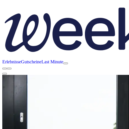
Erlebnisse
Gutscheine
Last Minute