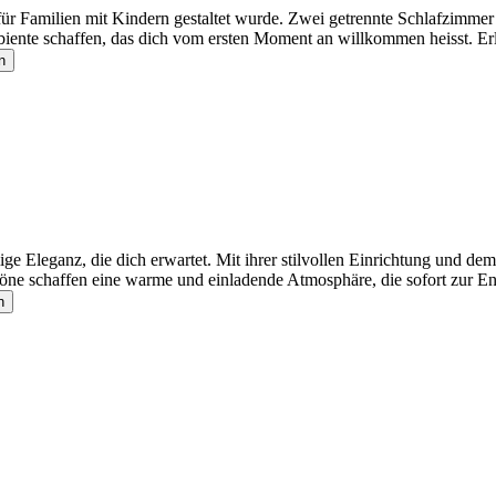
l für Familien mit Kindern gestaltet wurde. Zwei getrennte Schlafzimmer 
biente schaffen, das dich vom ersten Moment an willkommen heisst. E
n
ge Eleganz, die dich erwartet. Mit ihrer stilvollen Einrichtung und d
töne schaffen eine warme und einladende Atmosphäre, die sofort zur E
n