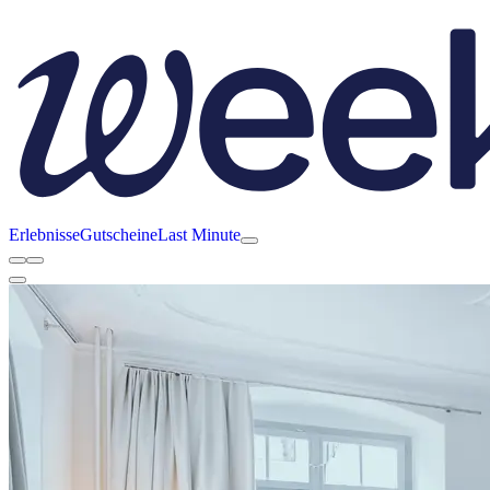
Erlebnisse
Gutscheine
Last Minute