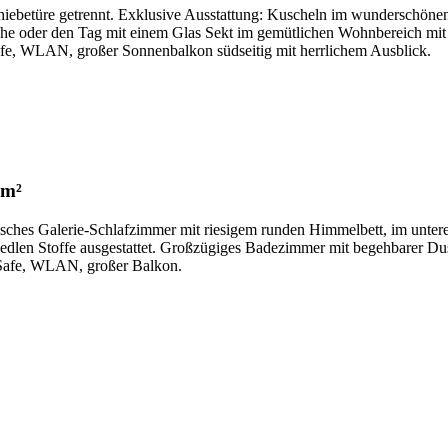
iebetüre getrennt. Exklusive Ausstattung: Kuscheln im wunderschöne
che oder den Tag mit einem Glas Sekt im gemütlichen Wohnbereich mi
fe, WLAN, großer Sonnenbalkon südseitig mit herrlichem Ausblick.
0m²
sches Galerie-Schlafzimmer mit riesigem runden Himmelbett, im unter
edlen Stoffe ausgestattet. Großzügiges Badezimmer mit begehbarer D
, Safe, WLAN, großer Balkon.