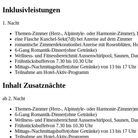
Inklusivleistungen
1. Nacht
Themen-Zimmer (Herz-, Alpinstyle- oder Harmonie-Zimmer),
eine Flasche Kuschel-Sekt
(7dl) bei Anreise auf dem Zimmer
romantische Zimmerdekoration
bei Anreise mit Rosenblüten, H
6-Gang Romantik-Dinner
(ohne Getränke)
Wellness- und Fitnessbereich
mit Aussenwhirlpool, Saunen, Dam
Frühstücksbuffet
von 7.30 bis 10.30 Uhr
Mittags-/Nachmittagsbuffet
(ohne Getränke) von 13 bis 17 Uhr
Teilnahme am Hotel-Aktiv-Programm
Inhalt Zusatznächte
ab 2. Nacht
Themen-Zimmer (Herz-, Alpinstyle- oder Harmonie-Zimmer)
m
6-Gang Romantik-Dinner
(ohne Getränke)
Wellness- und Fitnessbereich
mit Aussenwhirlpool, Saunen, Dam
Frühstücksbuffet
von 7.30 bis 10.30 Uhr
Mittags-/Nachmittagsbuffet
(ohne Getränke) von 13 bis 17 Uhr
Teilnahme am Hotel-Aktiv-Programm