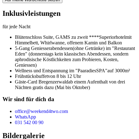
Inklusivleistungen
für jede Nacht
Blütenschloss Suite,
GAMS zu zweit ****Superiorhotel
mit
Himmelbett, Whirlwanne, offenem Kamin und Balkon
5-Gang Geniesserabendessen
(ohne Getränke) im "Restaurant
Eden" (donnerstags kein klassisches Abendessen, sondern
aphrodisische Köstlichkeiten zum Probieren, Kosten,
Geniessen)
Wellness und Entspannung im "PaaradiesSPA"
auf 3000m²
Frühstücksbuffet
von 8 bis 12 Uhr
Gäste-Card Bregenzerwald
ab einem Aufenthalt von drei
Nächten gratis dazu (Mai bis Oktober)
Wir sind für dich da
office@weekend4two.com
WhatsApp
031 542 00 90
Bildergalerie