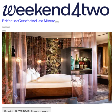
Erlebnisse
Gutscheine
Last Minute
Genial
5.7
/6
1046 Bewertungen