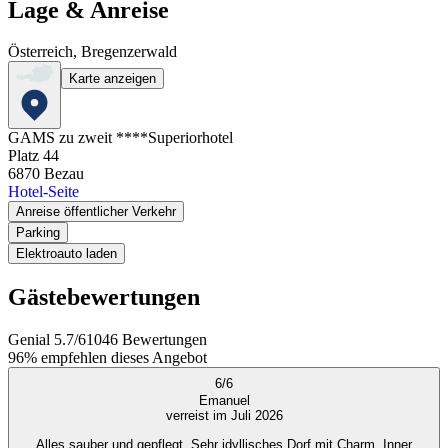
Lage & Anreise
Österreich, Bregenzerwald
Karte anzeigen
GAMS zu zweit ****Superiorhotel
Platz 44
6870
Bezau
Hotel-Seite
Anreise öffentlicher Verkehr
Parking
Elektroauto laden
Gästebewertungen
Genial
5.7
/
6
1046
Bewertungen
96%
empfehlen dieses Angebot
6
/
6
Emanuel
verreist im Juli 2026
Alles sauber und gepflegt. Sehr idyllisches Dorf mit Charm. Inner