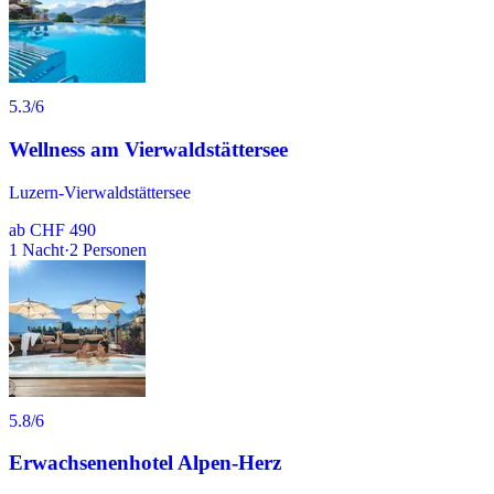
5.3
/6
Wellness am Vierwaldstättersee
Luzern-Vierwaldstättersee
ab
CHF 490
1
Nacht
·
2
Personen
5.8
/6
Erwachsenenhotel Alpen-Herz