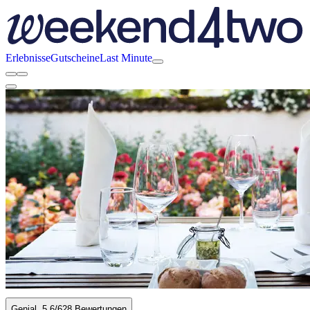
Erlebnisse
Gutscheine
Last Minute
Genial
5.6
/6
28 Bewertungen