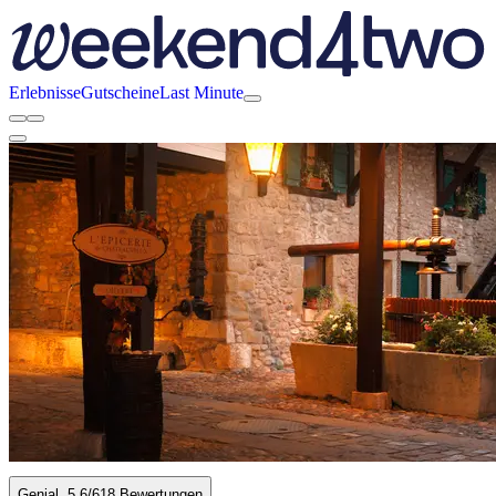
Erlebnisse
Gutscheine
Last Minute
Genial
5.6
/6
18 Bewertungen