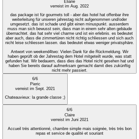
Eliane
verreist im Aug. 2022
das package ist für gourmets toll - aber das hotel hat offenbar ihre
weiterleitung für unseren jahrestag nicht aufgenommen und/oder
umgesetzt. das ist schade und gibt einen minuspunkt. ausserdem
muss man sich bewusst sein, dass man in einem sehr alten gebäude
übernachtet. das hat sehr viel charme und ist ein erlebnis. es bedeutet
aber auch, dass die zimmertüren nicht richtig schliessen und sich auch
nicht leise schliessen lassen. das bedeutet etwas weniger privatsphäre.
Antwort von weekend4two
: Vielen Dank für die Rückmeldung. Wir
haben geprüft ob der Jahrestag dem Hotel mitgeteilt wurde, was statt
gefunden hat. Wir bedauern, dass dies das Hotel nicht gesehen hat und
haben Sie bereits darauf aufmerksam gemacht damit dies zukünftig
nicht mehr passiert.
6
/
6
Pieric
verreist im Sept. 2021
Chateauvieux: la grande classe ;)
6
/
6
Claire
verreist im Juni 2021
Accueil très attentionné, chambre simple mais soignée, très très bon
repas et service de qualité et souriant