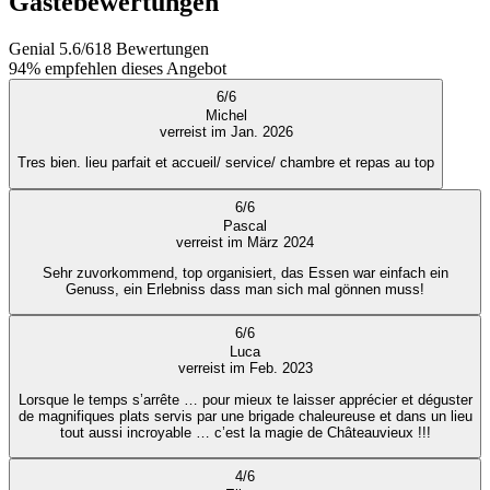
Gästebewertungen
Genial
5.6
/
6
18
Bewertungen
94%
empfehlen dieses Angebot
6
/
6
Michel
verreist im Jan. 2026
Tres bien. lieu parfait et accueil/ service/ chambre et repas au top
6
/
6
Pascal
verreist im März 2024
Sehr zuvorkommend, top organisiert, das Essen war einfach ein
Genuss, ein Erlebniss dass man sich mal gönnen muss!
6
/
6
Luca
verreist im Feb. 2023
Lorsque le temps s’arrête … pour mieux te laisser apprécier et déguster
de magnifiques plats servis par une brigade chaleureuse et dans un lieu
tout aussi incroyable … c’est la magie de Châteauvieux !!!
4
/
6