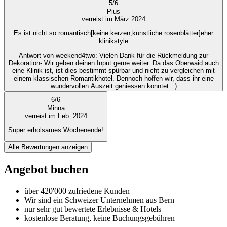
5
/
6
Pius
verreist im März 2024
Es ist nicht so romantisch[keine kerzen,künstliche rosenblätter]eher
klinikstyle
Antwort von weekend4two
: Vielen Dank für die Rückmeldung zur
Dekoration- Wir geben deinen Input gerne weiter. Da das Oberwaid auch
eine Klinik ist, ist dies bestimmt spürbar und nicht zu vergleichen mit
einem klassischen Romantikhotel. Dennoch hoffen wir, dass ihr eine
wundervollen Auszeit geniessen konntet. :)
6
/
6
Minna
verreist im Feb. 2024
Super erholsames Wochenende!
Alle Bewertungen anzeigen
Angebot buchen
über 420'000 zufriedene Kunden
Wir sind ein Schweizer Unternehmen aus Bern
nur sehr gut bewertete Erlebnisse & Hotels
kostenlose Beratung, keine Buchungsgebühren