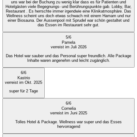
uns war bei der Buchung zu wenig klar dass es für Patienten und
Hotelgästen viele Begegnungs- und Berührungspunkte gab. Lobby, Bar,
Restaurant . Es herrschte immer irgendwie eine Klinikatmosphäre. Das
Wellness scheint uns doch etwas schwach mit einem Hamam und nur
einer Biosauna. Der Aussenpool mit Sprudel war schön gestaltet und
das Essen im Restaurant sehr gut.
5
/
6
Pamela
verreist im Juli 2026
Das Hotel war sauber und das Personal super freundlich. Alle Package
Inhalte waren angenehm und leicht zugänglich.
6
/
6
Kastrio
verreist im Okt. 2025
super für 2 Tage
6
/
6
Cornelia
verreist im Juni 2025
Tolles Hotel & Package. Wellness war super und das Esses
hervorragend