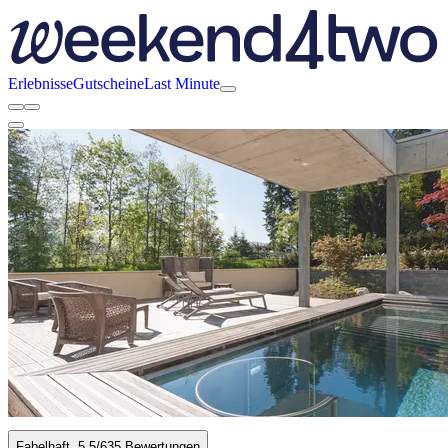
Erlebnisse
Gutscheine
Last Minute
Fabelhaft
5.5
/6
35 Bewertungen