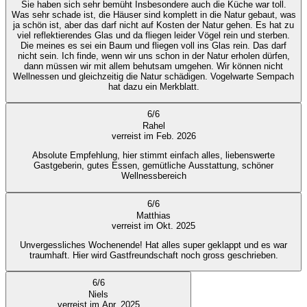
Sie haben sich sehr bemüht Insbesondere auch die Küche war toll.
Was sehr schade ist, die Häuser sind komplett in die Natur gebaut, was
ja schön ist, aber das darf nicht auf Kosten der Natur gehen. Es hat zu
viel reflektierendes Glas und da fliegen leider Vögel rein und sterben.
Die meines es sei ein Baum und fliegen voll ins Glas rein. Das darf
nicht sein. Ich finde, wenn wir uns schon in der Natur erholen dürfen,
dann müssen wir mit allem behutsam umgehen. Wir können nicht
Wellnessen und gleichzeitig die Natur schädigen. Vogelwarte Sempach
hat dazu ein Merkblatt.
6
/
6
Rahel
verreist im Feb. 2026
Absolute Empfehlung, hier stimmt einfach alles, liebenswerte
Gastgeberin, gutes Essen, gemütliche Ausstattung, schöner
Wellnessbereich
6
/
6
Matthias
verreist im Okt. 2025
Unvergessliches Wochenende! Hat alles super geklappt und es war
traumhaft. Hier wird Gastfreundschaft noch gross geschrieben.
6
/
6
Niels
verreist im Apr. 2025