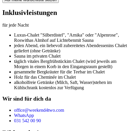
Inklusivleistungen
für jede Nacht
Luxus-Chalet "Silberdistel", "Arnika" oder "Alpenrose",
Roswithas Almhof auf Lichteben
mit Sauna
jeden Abend, ein liebevoll zubereitetes Abendessen
ins Chalet
geliefert (ohne Getränke)
Sauna im privaten Chalet
täglich vitales Bergfrühstück
im Chalet (wird jeweils am
Morgen in einem Korb in den Eingangsraum gestellt)
gesammelte Bergkräuter für die Teebar im Chalet
Holz für das Cheminée im Chalet
alkoholfreie Getränke (Milch, Saft, Wasser)
stehen im
Kühlschrank kostenlos zur Verfügung
Wir sind für dich da
office@weekend4two.com
WhatsApp
031 542 00 90