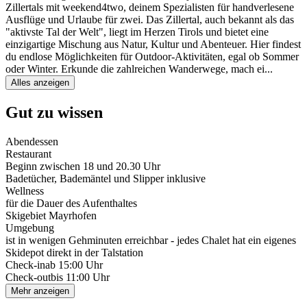
Zillertals mit weekend4two, deinem Spezialisten für handverlesene
Ausflüge und Urlaube für zwei. Das Zillertal, auch bekannt als das
"aktivste Tal der Welt", liegt im Herzen Tirols und bietet eine
einzigartige Mischung aus Natur, Kultur und Abenteuer. Hier findest
du endlose Möglichkeiten für Outdoor-Aktivitäten, egal ob Sommer
oder Winter. Erkunde die zahlreichen Wanderwege, mach ei
...
Alles anzeigen
Gut zu wissen
Abendessen
Restaurant
Beginn zwischen 18 und 20.30 Uhr
Badetücher, Bademäntel und Slipper inklusive
Wellness
für die Dauer des Aufenthaltes
Skigebiet Mayrhofen
Umgebung
ist in wenigen Gehminuten erreichbar - jedes Chalet hat ein eigenes
Skidepot direkt in der Talstation
Check-in
ab 15:00 Uhr
Check-out
bis 11:00 Uhr
Mehr anzeigen