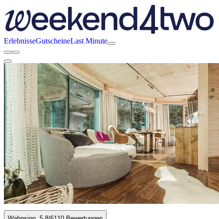
Erlebnisse
Gutscheine
Last Minute
Wahnsinn
5.8
/6
110 Bewertungen