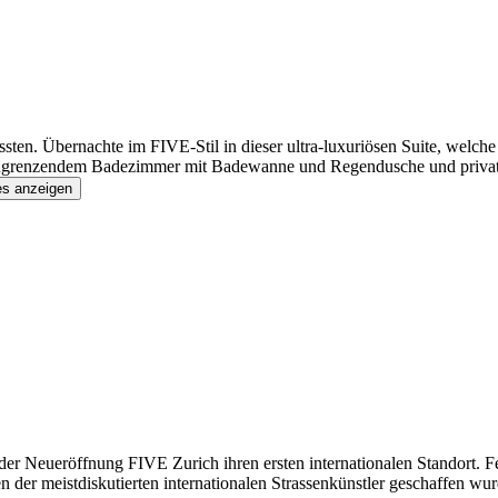
mussten. Übernachte im FIVE-Stil in dieser ultra-luxuriösen Suite, wel
renzendem Badezimmer mit Badewanne und Regendusche und privatem B
es anzeigen
der Neueröffnung FIVE Zurich ihren ersten internationalen Standort. F
en der meistdiskutierten internationalen Strassenkünstler geschaffen wu