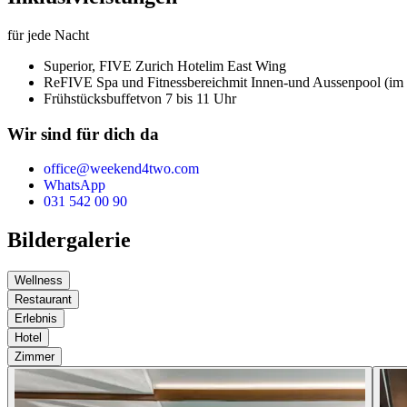
für jede Nacht
Superior,
FIVE Zurich Hotel
im East Wing
ReFIVE Spa und Fitnessbereich
mit Innen-und Aussenpool (im
Frühstücksbuffet
von 7 bis 11 Uhr
Wir sind für dich da
office@weekend4two.com
WhatsApp
031 542 00 90
Bildergalerie
Wellness
Restaurant
Erlebnis
Hotel
Zimmer