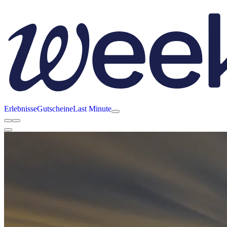
Erlebnisse
Gutscheine
Last Minute