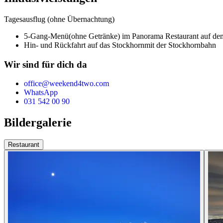
Tagesausflug (ohne Übernachtung)
5-Gang-Menü
(ohne Getränke) im Panorama Restaurant auf de
Hin- und Rückfahrt auf das Stockhorn
mit der Stockhornbahn
Wir sind für dich da
office@weekend4two.com
WhatsApp
031 542 00 90
Bildergalerie
Restaurant