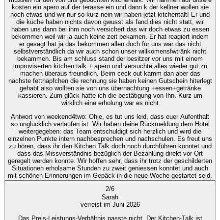
kosten ein apero auf der terasse ein und dann k der kellner wollen sie
noch etwas und wir nur so kurz nein wir haben jetzt kitchentalt! Er und
die küche haben nichts davon gwusst als fand dies nicht statt, wir
haben uns dann bei ihm noch versichert das wir doch etwas zu essen
bekommen weil wir ja auch keine zeit bekamen. Er hat reagiert indem
er gesagt hat ja das bekommen allen doch für uns war das nicht
selbstverständlich da wir auch schon unser willkomensfwtränk nicht
bekammen. Bis am schluss stand der besitzer vor uns mit einem
improviserten kitchen talk + apero und versuchte alles wieder gut zu
machen überaus freundlich. Beim ceck out kamm dan aber das
nächste fettnäpfchen die rechnung sie haben keinen Gutschein hiterlegt
gehabt also wollten sie von uns übernachtung +essen+getränke
kassieren. Zum glück hatte ich die bestätigung von Ihn. Kurz um
wirklich eine erholung war es nicht
Antwort von weekend4two
: Ohje, es tut uns leid, dass euer Aufenthalt
so unglücklich verlaufen ist. Wir haben deine Rückmeldung dem Hotel
weitergegeben: das Team entschuldigt sich herzlich und wird die
einzelnen Punkte intern nachbesprechen und nachschulen. Es freut uns
zu hören, dass ihr den Kitchen Talk doch noch durchführen konntet und
dass das Missverständnis bezüglich der Bezahlung direkt vor Ort
geregelt werden konnte. Wir hoffen sehr, dass ihr trotz der geschilderten
Situationen erholsame Stunden zu zweit geniessen konntet und auch
mit schönen Erinnerungen im Gepäck in die neue Woche gestartet seid.
2
/
6
Sarah
verreist im Juni 2026
Das Preis-Leistungs-Verhältnis passte nicht. Der Kitchen-Talk ist