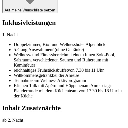
Auf meine Wunschliste setzen
Inklusivleistungen
1. Nacht
Doppelzimmer,
Bio- und Wellnesshotel Alpenblick
5-Gang Auswahlmenü
(ohne Getränke)
Wellness- und Fitnessbereich
mit einem Innen Sole-Pool,
Salzraum, verschiedenen Saunen und Ruheraum mit
Kaminfeuer
reichhaltiges Frühstücksbuffet
von 7.30 bis 11 Uhr
Willkommensgetränk
bei der Anreise
Teilnahme am Wellness Aktivprogramm
Kitchen Talk mit Apéro und Häppchen
am Anreisetag:
Plauderrunde mit dem Küchenteam von 17.30 bis 18 Uhr in
der Küche
Inhalt Zusatznächte
ab 2. Nacht