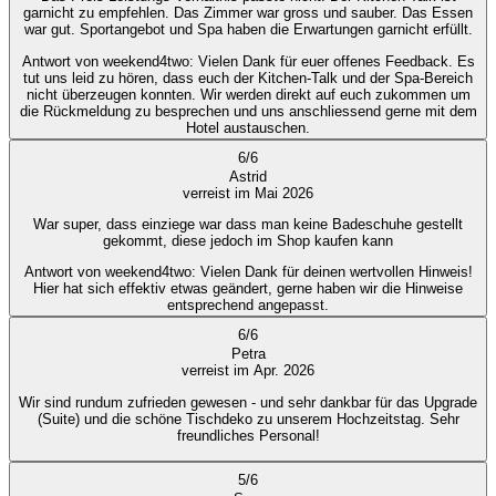
garnicht zu empfehlen. Das Zimmer war gross und sauber. Das Essen
war gut. Sportangebot und Spa haben die Erwartungen garnicht erfüllt.
Antwort von weekend4two
: Vielen Dank für euer offenes Feedback. Es
tut uns leid zu hören, dass euch der Kitchen-Talk und der Spa-Bereich
nicht überzeugen konnten. Wir werden direkt auf euch zukommen um
die Rückmeldung zu besprechen und uns anschliessend gerne mit dem
Hotel austauschen.
6
/
6
Astrid
verreist im Mai 2026
War super, dass einziege war dass man keine Badeschuhe gestellt
gekommt, diese jedoch im Shop kaufen kann
Antwort von weekend4two
: Vielen Dank für deinen wertvollen Hinweis!
Hier hat sich effektiv etwas geändert, gerne haben wir die Hinweise
entsprechend angepasst.
6
/
6
Petra
verreist im Apr. 2026
Wir sind rundum zufrieden gewesen - und sehr dankbar für das Upgrade
(Suite) und die schöne Tischdeko zu unserem Hochzeitstag. Sehr
freundliches Personal!
5
/
6