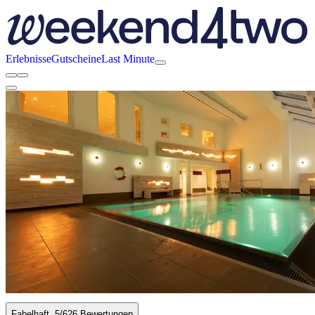
Erlebnisse
Gutscheine
Last Minute
Fabelhaft
5
/6
26 Bewertungen