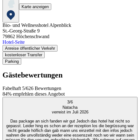
Karte anzeigen
Bio- und Wellnesshotel Alpenblick
St.-Georg-Straße 9
79862
Höchenschwand
Hotel-Seite
Anreise öffentlicher Verkehr
kostenloser Transfer
Parking
Gästebewertungen
Fabelhaft
5
/
6
26
Bewertungen
84%
empfehlen dieses Angebot
3
/
6
Natacha
verreist im Juli 2026
Das package an sich fanden wir gut Jedoch das hotel hat nicht so
gepasst. Leider hing es schon an der rezeption los die begrüssung war
nicht gerade höflich dan gab mann uns einzettel mit den infos jedoch
wahren die unvollständig weder eine essenszeit noch wo wir wann sein
müssen für den von uns gebuchten kitchentalk. Wir nahmen auf unsere