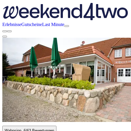
Erlebnisse
Gutscheine
Last Minute
Wahnsinn
6
/6
3 Bewertungen