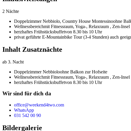
2 Nächte
Doppelzimmer Nebbiolo,
Country House Montessino
ohne Balk
Wellnessbereich
mit Fitnessraum, Yoga-, Relaxraum , Zen-Inse
herzhaftes Frühstücksbuffet
von 8.30 bis 10 Uhr
privat geführte E-Mountainbike Tour (3-4 Stunden) auch geeign
Inhalt Zusatznächte
ab 3. Nacht
Doppelzimmer Nebbiolo
ohne Balkon zur Hofseite
Wellnessbereich
mit Fitnessraum, Yoga-, Relaxraum , Zen-Inse
herzhaftes Frühstücksbuffet
von 8.30 bis 10 Uhr
Wir sind für dich da
office@weekend4two.com
WhatsApp
031 542 00 90
Bildergalerie