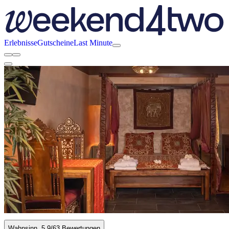
Erlebnisse
Gutscheine
Last Minute
Wahnsinn
5.9
/6
3 Bewertungen