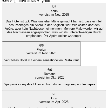
90%
empfehlen dieses Angebot
5
/
6
Karin
verreist im Nov. 2025
Das Hotel ist gut. Was uns eher Mühe gemacht hat, ist, dass ein Teil
des Packages ein Apéro in der Sagibeiz war. Wir wollten dort den
Apéro, aber kein Nachtessen einnehmen. Mehrere Male wurden wir auf
das Nachtessen angesprochen, was wir als unterschwelligen Druck
empfanden. Der Apéro selber war super.
6
/
6
Florian
verreist im Nov. 2023
Sehr tolles Hotel mit einem sensationellen Restaurant
6
/
6
Romane
verreist im Okt. 2023
Spa privé incroyable ! Lieu au bord du lac magique pour les repas
6
/
6
Guy
verreist im Apr. 2023