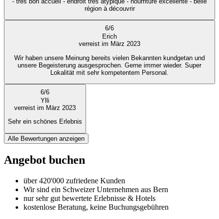
- très bon accueil - endroit très atypique - nourriture excellente - belle
région à découvrir
6
/
6
Erich
verreist im März 2023
Wir haben unsere Meinung bereits vielen Bekannten kundgetan und
unsere Begeisterung ausgesprochen. Gerne immer wieder. Super
Lokalität mit sehr kompetentem Personal.
6
/
6
Ylli
verreist im März 2023
Sehr ein schönes Erlebnis
Alle Bewertungen anzeigen
Angebot buchen
über 420'000 zufriedene Kunden
Wir sind ein Schweizer Unternehmen aus Bern
nur sehr gut bewertete Erlebnisse & Hotels
kostenlose Beratung, keine Buchungsgebühren