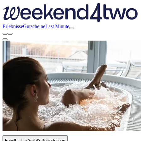
Erlebnisse
Gutscheine
Last Minute
Fabelhaft
5.2
/6
142 Bewertungen