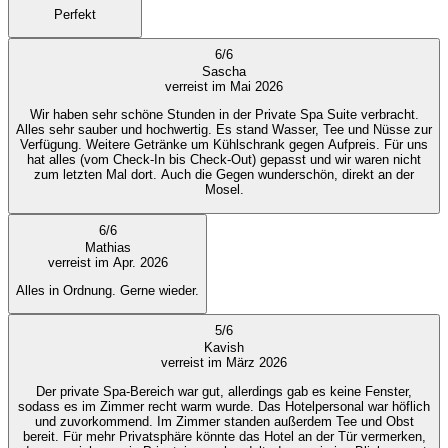
Perfekt
6
/
6
Sascha
verreist im Mai 2026
Wir haben sehr schöne Stunden in der Private Spa Suite verbracht.
Alles sehr sauber und hochwertig. Es stand Wasser, Tee und Nüsse zur
Verfügung. Weitere Getränke um Kühlschrank gegen Aufpreis. Für uns
hat alles (vom Check-In bis Check-Out) gepasst und wir waren nicht
zum letzten Mal dort. Auch die Gegen wunderschön, direkt an der
Mosel.
6
/
6
Mathias
verreist im Apr. 2026
Alles in Ordnung. Gerne wieder.
5
/
6
Kavish
verreist im März 2026
Der private Spa-Bereich war gut, allerdings gab es keine Fenster,
sodass es im Zimmer recht warm wurde. Das Hotelpersonal war höflich
und zuvorkommend. Im Zimmer standen außerdem Tee und Obst
bereit. Für mehr Privatsphäre könnte das Hotel an der Tür vermerken,