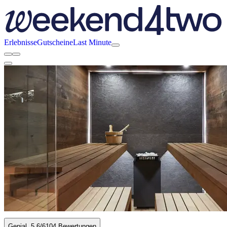
Erlebnisse
Gutscheine
Last Minute
Genial
5.6
/6
104 Bewertungen