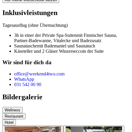
Inklusivleistungen
Tagesausflug (ohne Übernachtung)
3h in einer der Private Spa-Suiten
mit Finnischer Sauna,
Partner-Badewanne, Vitalecke und Badezusatz
Saunatasche
mit Bademantel und Saunatuch
Käseteller und 2 Gläser Winzersecco
in der Suite
Wir sind für dich da
office@weekend4two.com
WhatsApp
031 542 00 90
Bildergalerie
Wellness
Restaurant
Hotel