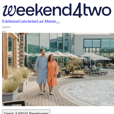
Erlebnisse
Gutscheine
Last Minute
Genial
5.6
/6
141 Bewertungen