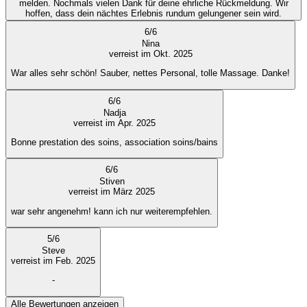
melden. Nochmals vielen Dank für deine ehrliche Rückmeldung. Wir
hoffen, dass dein nächtes Erlebnis rundum gelungener sein wird.
6
/
6
Nina
verreist im Okt. 2025
War alles sehr schön! Sauber, nettes Personal, tolle Massage. Danke!
6
/
6
Nadja
verreist im Apr. 2025
Bonne prestation des soins, association soins/bains
6
/
6
Stiven
verreist im März 2025
war sehr angenehm! kann ich nur weiterempfehlen.
5
/
6
Steve
verreist im Feb. 2025
-
Alle Bewertungen anzeigen