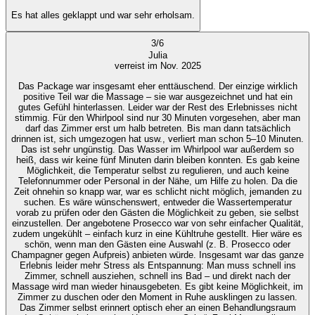
Es hat alles geklappt und war sehr erholsam.
3
/
6
Julia
verreist im Nov. 2025
Das Package war insgesamt eher enttäuschend. Der einzige wirklich
positive Teil war die Massage – sie war ausgezeichnet und hat ein
gutes Gefühl hinterlassen. Leider war der Rest des Erlebnisses nicht
stimmig. Für den Whirlpool sind nur 30 Minuten vorgesehen, aber man
darf das Zimmer erst um halb betreten. Bis man dann tatsächlich
drinnen ist, sich umgezogen hat usw., verliert man schon 5–10 Minuten.
Das ist sehr ungünstig. Das Wasser im Whirlpool war außerdem so
heiß, dass wir keine fünf Minuten darin bleiben konnten. Es gab keine
Möglichkeit, die Temperatur selbst zu regulieren, und auch keine
Telefonnummer oder Personal in der Nähe, um Hilfe zu holen. Da die
Zeit ohnehin so knapp war, war es schlicht nicht möglich, jemanden zu
suchen. Es wäre wünschenswert, entweder die Wassertemperatur
vorab zu prüfen oder den Gästen die Möglichkeit zu geben, sie selbst
einzustellen. Der angebotene Prosecco war von sehr einfacher Qualität,
zudem ungekühlt – einfach kurz in eine Kühltruhe gestellt. Hier wäre es
schön, wenn man den Gästen eine Auswahl (z. B. Prosecco oder
Champagner gegen Aufpreis) anbieten würde. Insgesamt war das ganze
Erlebnis leider mehr Stress als Entspannung: Man muss schnell ins
Zimmer, schnell ausziehen, schnell ins Bad – und direkt nach der
Massage wird man wieder hinausgebeten. Es gibt keine Möglichkeit, im
Zimmer zu duschen oder den Moment in Ruhe ausklingen zu lassen.
Das Zimmer selbst erinnert optisch eher an einen Behandlungsraum