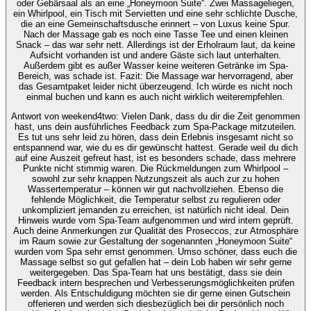
oder Gebärsaal als an eine „Honeymoon Suite“. Zwei Massageliegen,
ein Whirlpool, ein Tisch mit Servietten und eine sehr schlichte Dusche,
die an eine Gemeinschaftsdusche erinnert – von Luxus keine Spur.
Nach der Massage gab es noch eine Tasse Tee und einen kleinen
Snack – das war sehr nett. Allerdings ist der Erholraum laut, da keine
Aufsicht vorhanden ist und andere Gäste sich laut unterhalten.
Außerdem gibt es außer Wasser keine weiteren Getränke im Spa-
Bereich, was schade ist. Fazit: Die Massage war hervorragend, aber
das Gesamtpaket leider nicht überzeugend. Ich würde es nicht noch
einmal buchen und kann es auch nicht wirklich weiterempfehlen.
Antwort von weekend4two
: Vielen Dank, dass du dir die Zeit genommen
hast, uns dein ausführliches Feedback zum Spa-Package mitzuteilen.
Es tut uns sehr leid zu hören, dass dein Erlebnis insgesamt nicht so
entspannend war, wie du es dir gewünscht hattest. Gerade weil du dich
auf eine Auszeit gefreut hast, ist es besonders schade, dass mehrere
Punkte nicht stimmig waren. Die Rückmeldungen zum Whirlpool –
sowohl zur sehr knappen Nutzungszeit als auch zur zu hohen
Wassertemperatur – können wir gut nachvollziehen. Ebenso die
fehlende Möglichkeit, die Temperatur selbst zu regulieren oder
unkompliziert jemanden zu erreichen, ist natürlich nicht ideal. Dein
Hinweis wurde vom Spa-Team aufgenommen und wird intern geprüft.
Auch deine Anmerkungen zur Qualität des Proseccos, zur Atmosphäre
im Raum sowie zur Gestaltung der sogenannten „Honeymoon Suite“
wurden vom Spa sehr ernst genommen. Umso schöner, dass euch die
Massage selbst so gut gefallen hat – dein Lob haben wir sehr gerne
weitergegeben. Das Spa-Team hat uns bestätigt, dass sie dein
Feedback intern besprechen und Verbesserungsmöglichkeiten prüfen
werden. Als Entschuldigung möchten sie dir gerne einen Gutschein
offerieren und werden sich diesbezüglich bei dir persönlich noch